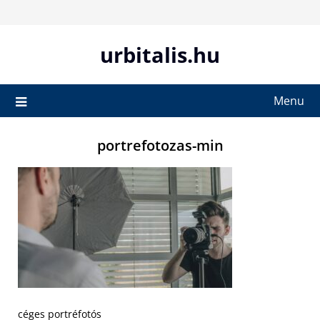
Skip
to
content
urbitalis.hu
Menu
portrefotozas-min
céges portréfotós