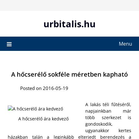
Skip
to
content
urbitalis.hu
Menu
A hőcserélő sokféle méretben kapható
Posted on 2016-05-19
A lakás téli fűtéséről,
napjainkban már
több szerkezet is
A hőcserélő ára kedvező
gondoskodik,
ugyanakkor kertes
házakban talán a leginkább elterjedt berendezés a