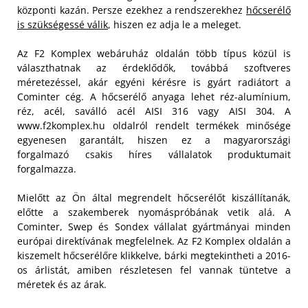
központi kazán. Persze ezekhez a rendszerekhez
hőcserélő
is szükségessé válik
, hiszen ez adja le a meleget.
Az F2 Komplex webáruház oldalán több típus közül is
választhatnak az érdeklődők, továbbá szoftveres
méretezéssel, akár egyéni kérésre is gyárt radiátort a
Cominter cég. A hőcserélő anyaga lehet réz-alumínium,
réz, acél, saválló acél AISI 316 vagy AISI 304. A
www.f2komplex.hu oldalról rendelt termékek minősége
egyenesen garantált, hiszen ez a magyarországi
forgalmazó csakis híres vállalatok produktumait
forgalmazza.
Mielőtt az Ön által megrendelt hőcserélőt kiszállítanák,
előtte a szakemberek nyomáspróbának vetik alá. A
Cominter, Swep és Sondex vállalat gyártmányai minden
európai direktívának megfelelnek. Az F2 Komplex oldalán a
kiszemelt hőcserélőre klikkelve, bárki megtekintheti a 2016-
os árlistát, amiben részletesen fel vannak tüntetve a
méretek és az árak.