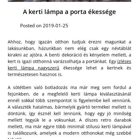
A kerti lámpa a porta ékessége
Posted on 2019-01-25
Ahhoz, hogy igazán otthon tudjuk érezni magunkat a
lakásunkban, házunkban nem elég csak egy névtáblát
kirakni az ajtóra. A benti dekoráció és kényelem mellett, a
kert is igazi otthonná varázsolhatja a portánkat. Egy
ízléses
kerti lámpa nagyszerű
ékessége lehet a kertnek és
természetesen hasznos is.
A sötétben való botladozás ma már meg sem fordul a
fejünkben, de a megfelelő kerti lámpa kiválasztásánál
ennél sokkal több szempontot is figyelembe kell vennünk.
A választék hatalmas, bármelyik gyártó termékei mellett is
döntünk, így észnél kell lennünk, hogy egy jó minőség
mellett tegyük le a voksunkat. A díszes retro darabok
mellett, ma már egyre több minimál stílusú kerti lámpával
is találkozunk, amelyek a modern otthonokat még szebbé