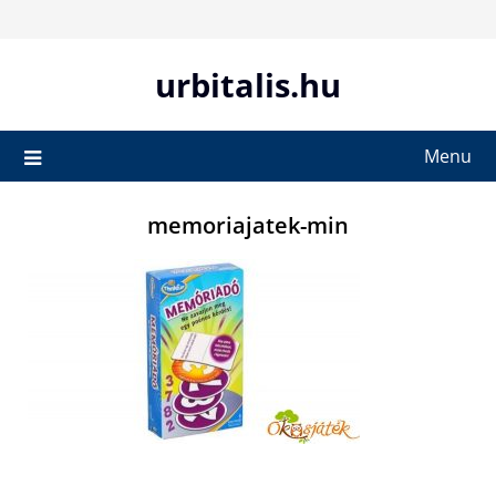
Skip
to
content
urbitalis.hu
Menu
memoriajatek-min