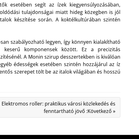
tők esetében segít az ízek kiegyensúlyozásában,
ldódási tulajdonságai miatt hideg közegben is jól
alok készítése során. A koktélkultúrában szintén
osan szabályozható legyen, így könnyen kialakítható
s keserű komponensek között. Ez a precizitás
szítésénél. A Monin szirup desszertekben is kiválóan
egyéb édességek esetében szintén hozzájárul az íz
entős szerepet tölt be az italok világában és hosszú
Elektromos roller: praktikus városi közlekedés és
fenntartható jövő :Következő »