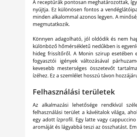
A receptúrák pontosan meghatározottak, így 
nyújtja. Ez különösen fontos a vendéglátóipa
minden alkalommal azonos legyen. A minősé
megmutatkozik.
Könnyen adagolható, jól oldódik és nem hagy
különböző hőmérsékletű nedűkben is egyenlet
hideg frissítőről. A Monin szirup esetében
fogyasztói igények változásával párhuza
kevesebb mesterséges összetevőt tartalma
ízéhez. Ez a szemlélet hosszú távon hozzájárul
Felhasználási területek
Az alkalmazási lehetősége rendkívül szél
felhasználási terület a kávéitalok világa, a
egy adott ízprofil. Egy latte vagy cappucci
aromáját és lágyabbá teszi az összhatást. Eme