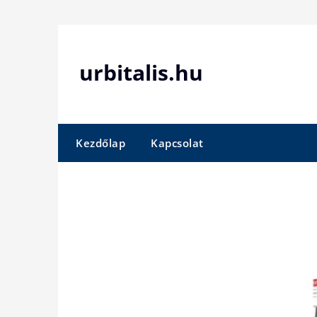
Skip
to
content
urbitalis.hu
Kezdőlap
Kapcsolat