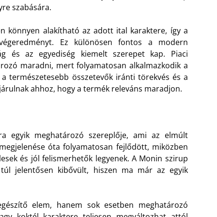
lyre szabására.
n könnyen alakítható az adott ital karaktere, így a
 a végeredményt. Ez különösen fontos a modern
ág és az egyediség kiemelt szerepet kap. Piaci
rozó maradni, mert folyamatosan alkalmazkodik a
e, a természetesebb összetevők iránti törekvés és a
ájárulnak ahhoz, hogy a termék releváns maradjon.
úra egyik meghatározó szereplője, ami az elmúlt
A megjelenése óta folyamatosan fejlődött, miközben
elesek és jól felismerhetők legyenek. A Monin szirup
 túl jelentősen kibővült, hiszen ma már az egyik
iegészítő elem, hanem sok esetben meghatározó
gy koktél karaktere teljesen megváltozhat attól