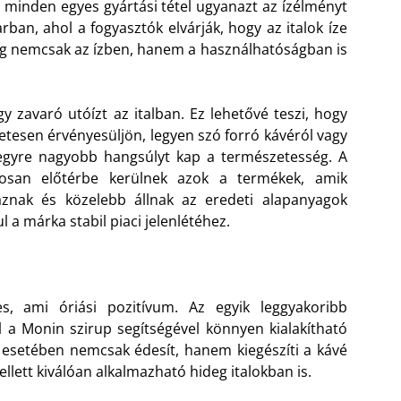
minden egyes gyártási tétel ugyanazt az ízélményt
rban, ahol a fogyasztók elvárják, hogy az italok íze
g nemcsak az ízben, hanem a használhatóságban is
 zavaró utóízt az italban. Ez lehetővé teszi, hogy
esen érvényesüljön, legyen szó forró kávéról vagy
 egyre nagyobb hangsúlyt kap a természetesség. A
mosan előtérbe kerülnek azok a termékek, amik
znak és közelebb állnak az eredeti alapanyagok
 a márka stabil piaci jelenlétéhez.
es, ami óriási pozitívum. Az egyik leggyakoribb
hol a Monin szirup segítségével könnyen kialakítható
no esetében nemcsak édesít, hanem kiegészíti a kávé
llett kiválóan alkalmazható hideg italokban is.