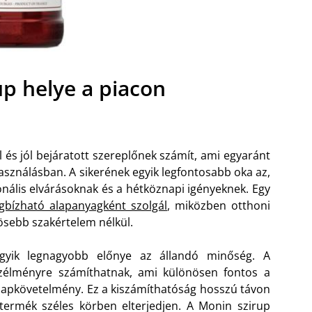
up helye a piacon
l és jól bejáratott szereplőnek számít, ami egyaránt
használásban. A sikerének egyik legfontosabb oka az,
onális elvárásoknak és a hétköznapi igényeknek. Egy
bízható alapanyagként szolgál
, miközben otthoni
ösebb szakértelem nélkül.
gyik legnagyobb előnye az állandó minőség. A
zélményre számíthatnak, ami különösen fontos a
lapkövetelmény. Ez a kiszámíthatóság hosszú távon
termék széles körben elterjedjen. A Monin szirup