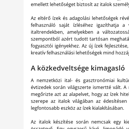
emellett lehetőséget biztosít az italok szemé
Az eltérő ízek és adagolási lehetőségek révé
felhasználó saját ízléséhez igazíthatja
italtrendekben, amelyekben a változatoss
szempontból azért tudott tartósan meghatá
fogyasztói igényekhez. Az új ízek fejlesztés
kreatív felhasználási lehetőségek mind hozz
A közkedveltsége kimagasló
A nemzetközi ital- és gasztronómiai kult
évtizedek során világszerte ismertté vált. 
megőrizte azt az alapelvet, hogy az ízek hit
szerepe az italok világában az édesítésen
legfontosabb eszköz az ízek kialakításában.
Az italok készítése során nemcsak egy k
összetevő. Egy egyszerű kávé, limonádé va