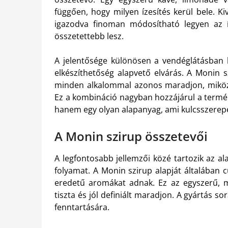
függően, hogy milyen ízesítés kerül bele. Ki
igazodva finoman módosítható legyen az í
összetettebb lesz.
A jelentősége különösen a vendéglátásban 
elkészíthetőség alapvető elvárás. A Monin s
minden alkalommal azonos maradjon, miközb
Ez a kombináció nagyban hozzájárul a termék
hanem egy olyan alapanyag, ami kulcsszerepet 
A Monin szirup összetevői
A legfontosabb jellemzői közé tartozik az a
folyamat. A Monin szirup alapját általában 
eredetű aromákat adnak. Ez az egyszerű, még
tiszta és jól definiált maradjon. A gyártás s
fenntartására.