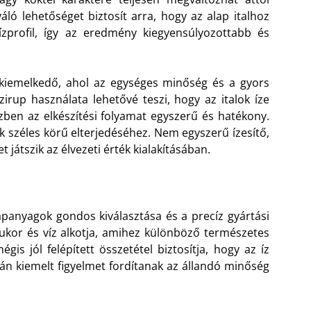
váló lehetőséget biztosít arra, hogy az alap italhoz
zprofil, így az eredmény kiegyensúlyozottabb és
kiemelkedő, ahol az egységes minőség és a gyors
zirup használata lehetővé teszi, hogy az italok íze
en az elkészítési folyamat egyszerű és hatékony.
 széles körű elterjedéséhez. Nem egyszerű ízesítő,
játszik az élvezeti érték kialakításában.
lapanyagok gondos kiválasztása és a precíz gyártási
cukor és víz alkotja, amihez különböző természetes
is jól felépített összetétel biztosítja, hogy az íz
orán kiemelt figyelmet fordítanak az állandó minőség