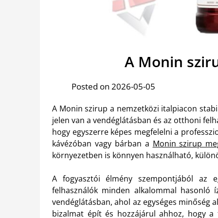
A Monin szir
Posted on 2026-05-05
A Monin szirup a nemzetközi italpiacon stabi
jelen van a vendéglátásban és az otthoni fel
hogy egyszerre képes megfelelni a professzi
kávézóban vagy bárban a
Monin szirup meg
környezetben is könnyen használható, külön
A fogyasztói élmény szempontjából az e
felhasználók minden alkalommal hasonló í
vendéglátásban, ahol az egységes minőség a
bizalmat épít és hozzájárul ahhoz, hogy a 