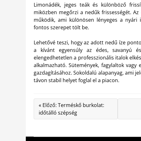
Limonádék, jeges teák és különböző frissí
miközben megőrzi a nedűk frissességét. Az o
működik, ami különösen lényeges a nyári it
fontos szerepet tölt be.
Lehetővé teszi, hogy az adott nedű íze pont
a kívánt egyensúly az édes, savanyú é
elengedhetetlen a professzionális italok elké
alkalmazható. Sütemények, fagylaltok vagy 
gazdagításához. Sokoldalú alapanyag, ami jel
távon stabil helyet foglal el a piacon.
« Előző: Terméskő burkolat:
időtálló szépség