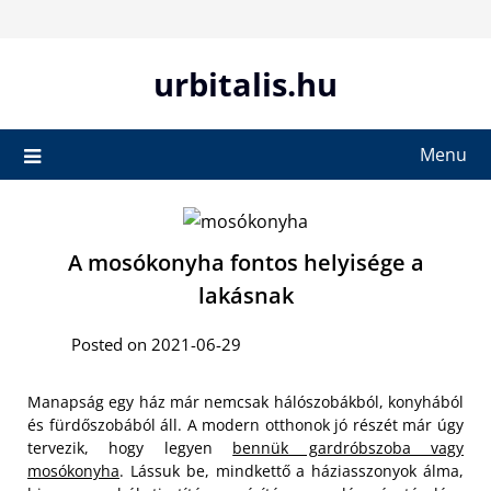
Skip
to
content
urbitalis.hu
Menu
A mosókonyha fontos helyisége a
lakásnak
Posted on 2021-06-29
Manapság egy ház már nemcsak hálószobákból, konyhából
és fürdőszobából áll. A modern otthonok jó részét már úgy
tervezik, hogy legyen
bennük gardróbszoba vagy
mosókonyha
. Lássuk be, mindkettő a háziasszonyok álma,