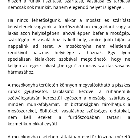
hiszen a ruhák tisztítása, szárítása, vasalása és tárolása
nemcsak sok munkát, hanem elegendő helyet is igényel.
Ha nincs lehetőségünk, akkor a mosást és szárítást
kénytelenek vagyunk a fürdőszobában megoldani vagy a
lakás azon helyiségében, ahová éppen befér a mosógép,
szárítógép. A vasaláshoz is kell hely, amire jobb híján a
nappalink ad teret. A mosókonyha nem véletlenül
rendkívül hasznos helyisége a háznak. Egy ilyen
speciálisan kialakított szobával megoldható, hogy ne
kelljen az egész lakást „befogni” a mosás-szárítás-vasalás
hármasához.
A mosókonyha területén könnyen megvalósítható a piszkos
ruhák gyűjtésétől, tárolásától kezdve, a ruhaneműk
szétválogatásán keresztül egészen a mosásig, szárításig,
minden munkafolyamat. Itt biztonságban tárolhatjuk a
mosószereket, öblítőket, vasaláshoz szükséges oldatokat,
nem kell ezeket a fürdőszobában tartani a
kozmetikumokkal együtt.
A mosókonyha esetében, általában egy fürdőszoba méretű