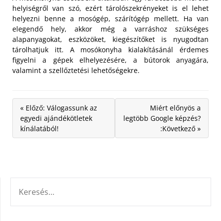
helyiségről van szó, ezért tárolószekrényeket is el lehet
helyezni benne a mosógép, szárítógép mellett. Ha van
elegendő hely, akkor még a varráshoz szükséges
alapanyagokat, eszközöket, kiegészítőket is nyugodtan
tárolhatjuk itt. A mosókonyha kialakításánál érdemes
figyelni a gépek elhelyezésére, a bútorok anyagára,
valamint a szellőztetési lehetőségekre.
« Előző: Válogassunk az
Miért előnyös a
egyedi ajándékötletek
legtöbb Google képzés?
kínálatából!
:Következő »
KERESÉS: