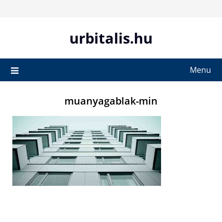
Skip
to
content
urbitalis.hu
Menu
muanyagablak-min