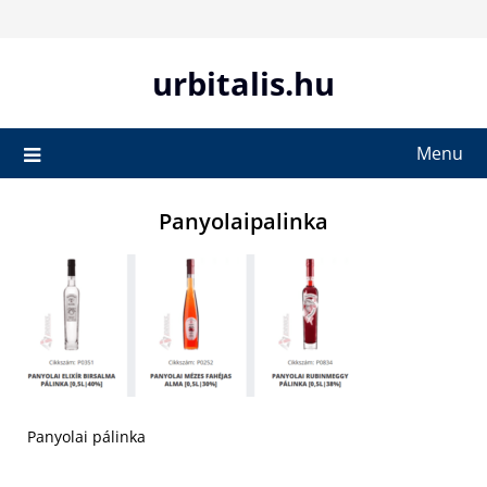
Skip
to
content
urbitalis.hu
Menu
Panyolaipalinka
Panyolai pálinka