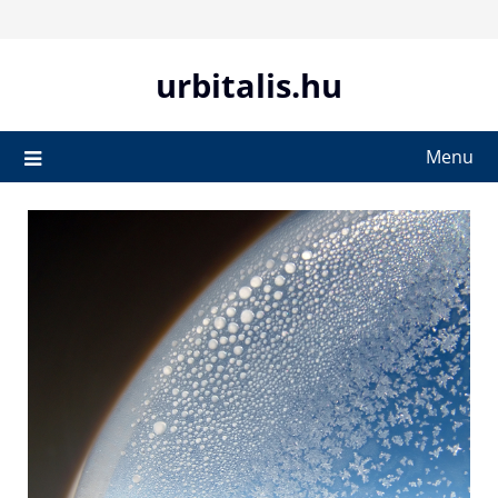
Skip
to
content
urbitalis.hu
Menu