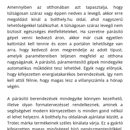
Amennyiben az otthonában azt tapasztalja, hogy
túlságosan száraz vagy éppen nedves a levegő, akkor erre
megoldást kínál a bolthely.hu oldal, ahol nagyszerű
lehetőségekkel találkozhat. A túlságosan száraz levegő nem
biztosít egészséges életfeltételeket. Ha szeretne párásító
gépet venni kedvező áron, akkor már csak egyetlen
kattintást kell tennie és ezen a portálon lehetősége van
arra, hogy kedvező áron megrendelje az adott típust,
amelyik paramétereiben teljesen megfelel az otthona
nagyságának. A párásító, páramentesítő gépek mindegyike
automatikus működést tesz lehetővé. Egyik nagy előnyük,
hogy kifejezetten energiatakarékos berendezések, így nem
kell attól félnie, hogy magas lesz a villanyszámla a hónap
végén.
A párásító berendezések mindegyike könnyen kezelhető,
illetve olyan formatervezéssel rendelkeznek, aminek a
segítségével modern környezetben is minden gond nélkül
el lehet helyezni. A bolthely.hu oldalának ajánlatai között, a
Trotec márka termékeinek széles kínálata várja. Ez a gyártó
kifejezetten magas minőséggel bíró penészmentesítőkkel,