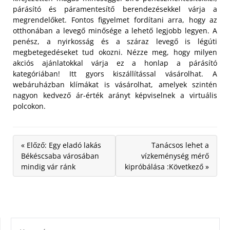
párásító és páramentesítő berendezésekkel várja a
megrendelőket. Fontos figyelmet fordítani arra, hogy az
otthonában a levegő minősége a lehető legjobb legyen. A
penész, a nyirkosság és a száraz levegő is légúti
megbetegedéseket tud okozni. Nézze meg, hogy milyen
akciós ajánlatokkal várja ez a honlap a párásító
kategóriában! Itt gyors kiszállítással vásárolhat. A
webáruházban klímákat is vásárolhat, amelyek szintén
nagyon kedvező ár-érték arányt képviselnek a virtuális
polcokon.
« Előző: Egy eladó lakás
Tanácsos lehet a
Békéscsaba városában
vízkeménység mérő
mindig vár ránk
kipróbálása :Következő »
KERESÉS: