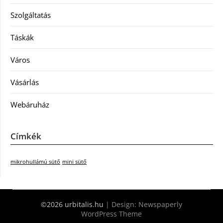
Szolgáltatás
Táskák
Város
Vásárlás
Webáruház
Címkék
mikrohullámú sütő
mini sütő
©2026 urbitalis.hu
| Design:
Newspaperly
WordPress Theme