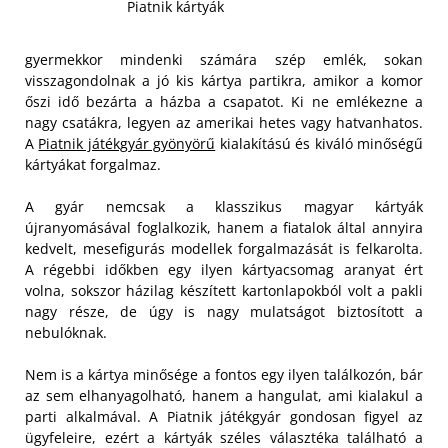
Piatnik kártyák
gyermekkor mindenki számára szép emlék, sokan
visszagondolnak a jó kis kártya partikra, amikor a komor
őszi idő bezárta a házba a csapatot. Ki ne emlékezne a
nagy csatákra, legyen az amerikai hetes vagy hatvanhatos.
A
Piatnik játékgyár gyönyörű
kialakítású és kiváló minőségű
kártyákat forgalmaz.
A gyár nemcsak a klasszikus magyar kártyák
újranyomásával foglalkozik, hanem a fiatalok által annyira
kedvelt, mesefigurás modellek forgalmazását is felkarolta.
A régebbi időkben egy ilyen kártyacsomag aranyat ért
volna, sokszor házilag készített kartonlapokból volt a pakli
nagy része, de úgy is nagy mulatságot biztosított a
nebulóknak.
Nem is a kártya minősége a fontos egy ilyen találkozón, bár
az sem elhanyagolható, hanem a hangulat, ami kialakul a
parti alkalmával. A Piatnik játékgyár gondosan figyel az
ügyfeleire, ezért a kártyák széles választéka található a