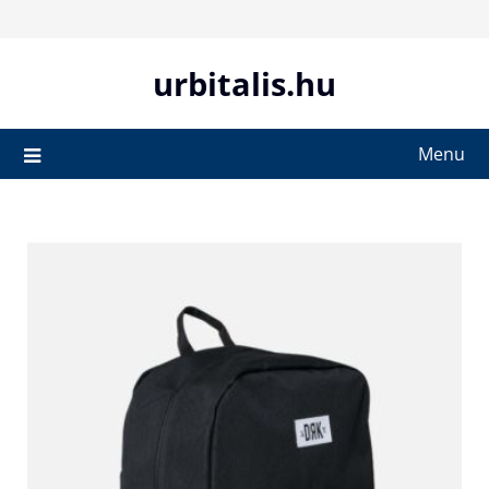
Skip
to
content
urbitalis.hu
Menu