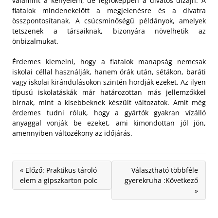
valamint a kényelem, de legfőképpen a divatos dizájn. A
fiatalok mindenekelőtt a megjelenésre és a divatra
összpontosítanak. A csúcsminőségű példányok, amelyek
tetszenek a társaiknak, bizonyára növelhetik az
önbizalmukat.
Érdemes kiemelni, hogy a fiatalok manapság nemcsak
iskolai céllal használják, hanem órák után, sétákon, baráti
vagy iskolai kirándulásokon szintén hordják ezeket. Az ilyen
típusú iskolatáskák már határozottan más jellemzőkkel
bírnak, mint a kisebbeknek készült változatok. Amit még
érdemes tudni róluk, hogy a gyártók gyakran vízálló
anyaggal vonják be ezeket, ami kimondottan jól jön,
amennyiben változékony az időjárás.
« Előző: Praktikus tároló
Választható többféle
elem a gipszkarton polc
gyerekruha :Következő
»