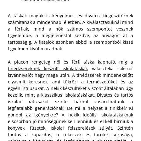
A táskák maguk is kényelmes és divatos kiegészítőknek
számítanak a mindennapi életben. A kiválasztásuknál mind
a férfiak, mind a nők számos szempontot vesznek
figyelembe, a megjelenéstől kezdve, az anyagon át a
tartósságig. A fiatalok azonban ebből a szempontból kissé
figyelmen kívül maradnak.
A piacon rengeteg női és férfi táska kapható, míg a
tinédzsereknek készült iskolatáskák
választéka sokszor
kívánnivalót hagy maga után. A tinédzserek mindenekelőtt
olyasmit keresnek, ami tükrözi a természetüket és az
egyéni stílusukat. A nekik készülteket viszont általában úgy
kezelik, mint a klasszikus iskolatáskákat. Divatos és tartós
iskolai hátizsákot szinte bárhol vásárolhatunk a
legfiatalabb generációnak. De mi a helyzet a tinikkel?
Ki
gondol az igényeikre? A nekik ideális iskolatáskáknak
elsősorban jó minőségűnek kell lenniük és el kell bírniuk a
könyvek, füzetek, iskolai felszerelések súlyát. Szintén
fontos a kapacitás, a rekeszek és tárolók sokasága,