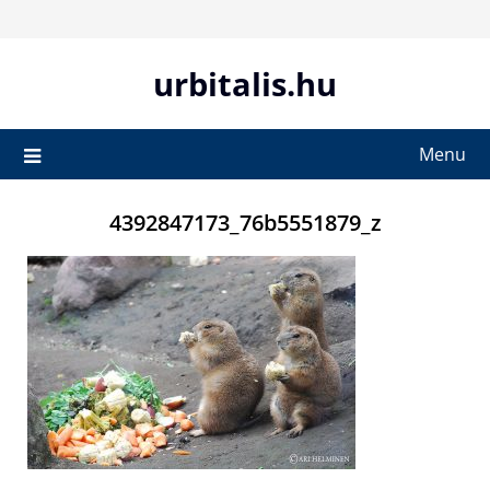
Skip
to
content
urbitalis.hu
Menu
4392847173_76b5551879_z