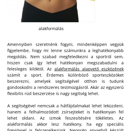
alakformálás
Amennyiben szeretnénk fogyni, mindenképpen vegyük
figyelembe, hogy mi lenne számunkra a leghatékonyabb
megoldás. Nem szabad megfeledkezni a sportról sem,
hiszen csak így lehet hatékonyan megszabadulni a
felesleges kilóktól. Az
alakformálás alapvető eszközének
számít a sport. Érdemes különböző sporteszközöket
beszerezni, amelyek segítségével otthon is tudunk
gondoskodni a rendszeres testmozgásról. Akár az egyszerű
flexibilis rúd beszerzése is nagy segítség lehet.
A segítségével nemcsak a hátfájdalmakat lehet leküzdeni,
hanem a felhalmozódott zsírsejteket is hatékonyan fel
lehet oldani. Az izmok feszesítésére tökéletes. Az
alakformálás akkor lesz hatékony, ha egy speciális
fogyiövvel is felszerelkezünk. Neoprén anyagból készült