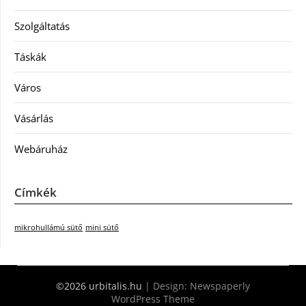
Szolgáltatás
Táskák
Város
Vásárlás
Webáruház
Címkék
mikrohullámú sütő
mini sütő
©2026 urbitalis.hu
| Design:
Newspaperly
WordPress Theme