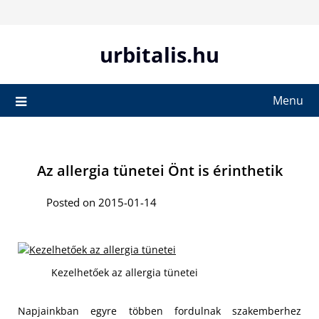
Skip
to
content
urbitalis.hu
Menu
Az allergia tünetei Önt is érinthetik
Posted on 2015-01-14
Kezelhetőek az allergia tünetei
Napjainkban egyre többen fordulnak szakemberhez