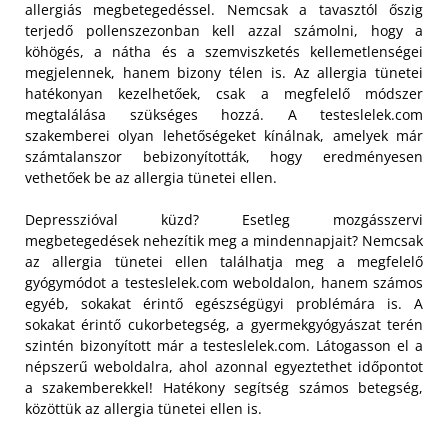
allergiás megbetegedéssel. Nemcsak a tavasztól őszig
terjedő pollenszezonban kell azzal számolni, hogy a
köhögés, a nátha és a szemviszketés kellemetlenségei
megjelennek, hanem bizony télen is. Az allergia tünetei
hatékonyan kezelhetőek, csak a megfelelő módszer
megtalálása szükséges hozzá. A testeslelek.com
szakemberei olyan lehetőségeket kínálnak, amelyek már
számtalanszor bebizonyították, hogy eredményesen
vethetőek be az allergia tünetei ellen.
Depresszióval küzd? Esetleg mozgásszervi
megbetegedések nehezítik meg a mindennapjait? Nemcsak
az allergia tünetei ellen találhatja meg a megfelelő
gyógymódot a testeslelek.com weboldalon, hanem számos
egyéb, sokakat érintő egészségügyi problémára is. A
sokakat érintő cukorbetegség, a gyermekgyógyászat terén
szintén bizonyított már a testeslelek.com. Látogasson el a
népszerű weboldalra, ahol azonnal egyeztethet időpontot
a szakemberekkel! Hatékony segítség számos betegség,
közöttük az allergia tünetei ellen is.