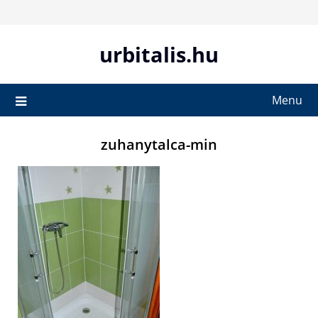
Skip
to
content
urbitalis.hu
Menu
zuhanytalca-min