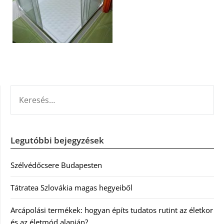
KERESÉS:
Legutóbbi bejegyzések
Szélvédőcsere Budapesten
Tátratea Szlovákia magas hegyeiből
Arcápolási termékek: hogyan építs tudatos rutint az életkor
és az életmód alapján?