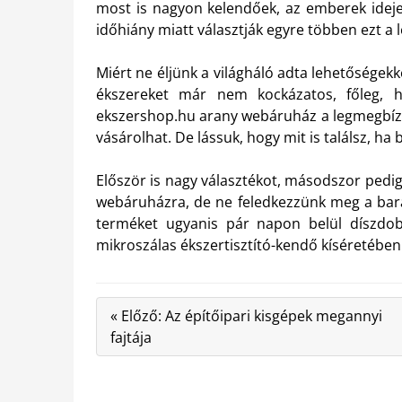
most is nagyon kelendőek, az emberek idej
időhiány miatt választják egyre többen ezt 
Miért ne éljünk a világháló adta lehetőségekk
ékszereket már nem kockázatos, főleg, 
ekszershop.hu arany webáruház a legmegbízh
vásárolhat. De lássuk, hogy mit is találsz, ha
Először is nagy választékot, másodszor pedig
webáruházra, de ne feledkezzünk meg a bará
terméket ugyanis pár napon belül díszdob
mikroszálas ékszertisztító-kendő kíséretében
« Előző: Az építőipari kisgépek megannyi
fajtája