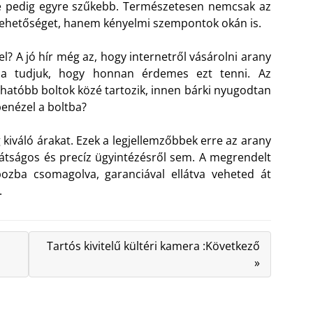
e pedig egyre szűkebb. Természetesen nemcsak az
a lehetőséget, hanem kényelmi szempontok okán is.
el? A jó hír még az, hogy internetről vásárolni arany
ha tudjuk, hogy honnan érdemes ezt tenni. Az
atóbb boltok közé tartozik, innen bárki nyugodtan
 benézel a boltba?
 kiváló árakat. Ezek a legjellemzőbbek erre az arany
tságos és precíz ügyintézésről sem. A megrendelt
ozba csomagolva, garanciával ellátva veheted át
.
Tartós kivitelű kültéri kamera :Következő
»