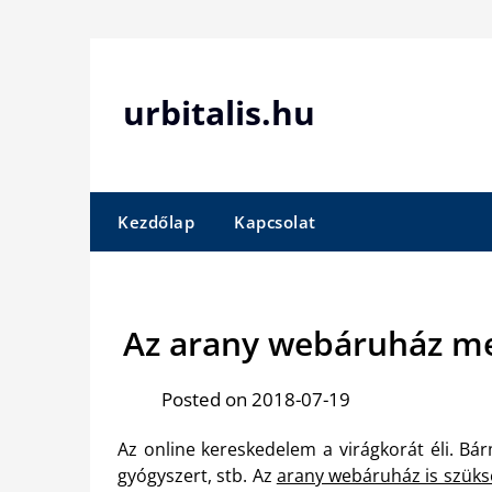
Skip
to
content
urbitalis.hu
Kezdőlap
Kapcsolat
Az arany webáruház me
Posted on 2018-07-19
Az online kereskedelem a virágkorát éli. Bár
gyógyszert, stb. Az
arany webáruház is szüks