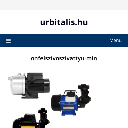
Skip
to
content
urbitalis.hu
Menu
onfelszivoszivattyu-min