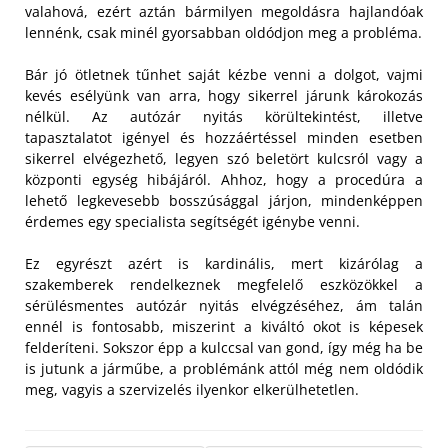
valahová, ezért aztán bármilyen megoldásra hajlandóak
lennénk, csak minél gyorsabban oldódjon meg a probléma.
Bár jó ötletnek tűnhet saját kézbe venni a dolgot, vajmi
kevés esélyünk van arra, hogy sikerrel járunk károkozás
nélkül. Az autózár nyitás körültekintést, illetve
tapasztalatot igényel és hozzáértéssel minden esetben
sikerrel elvégezhető, legyen szó beletört kulcsról vagy a
központi egység hibájáról. Ahhoz, hogy a procedúra a
lehető legkevesebb bosszúsággal járjon, mindenképpen
érdemes egy specialista segítségét igénybe venni.
Ez egyrészt azért is kardinális, mert kizárólag a
szakemberek rendelkeznek megfelelő eszközökkel a
sérülésmentes autózár nyitás elvégzéséhez, ám talán
ennél is fontosabb, miszerint a kiváltó okot is képesek
felderíteni. Sokszor épp a kulccsal van gond, így még ha be
is jutunk a járműbe, a problémánk attól még nem oldódik
meg, vagyis a szervizelés ilyenkor elkerülhetetlen.