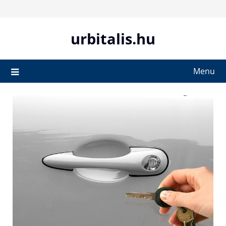
Skip
to
content
urbitalis.hu
Menu