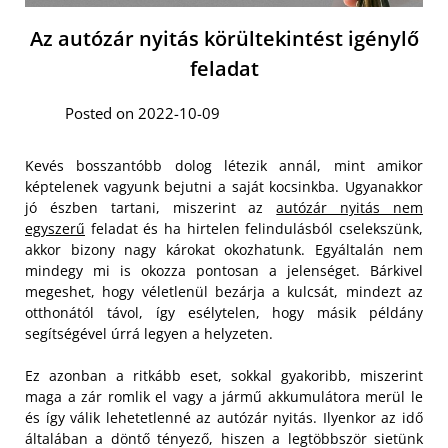
Az autózár nyitás körültekintést igénylő
feladat
Posted on 2022-10-09
Kevés bosszantóbb dolog létezik annál, mint amikor
képtelenek vagyunk bejutni a saját kocsinkba. Ugyanakkor
jó észben tartani, miszerint az
autózár nyitás nem
egyszerű
feladat és ha hirtelen felindulásból cselekszünk,
akkor bizony nagy károkat okozhatunk. Egyáltalán nem
mindegy mi is okozza pontosan a jelenséget. Bárkivel
megeshet, hogy véletlenül bezárja a kulcsát, mindezt az
otthonától távol, így esélytelen, hogy másik példány
segítségével úrrá legyen a helyzeten.
Ez azonban a ritkább eset, sokkal gyakoribb, miszerint
maga a zár romlik el vagy a jármű akkumulátora merül le
és így válik lehetetlenné az autózár nyitás. Ilyenkor az idő
általában a döntő tényező, hiszen a legtöbbször sietünk