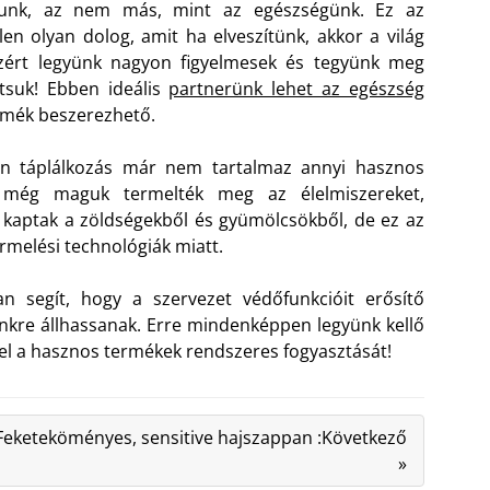
junk, az nem más, mint az egészségünk. Ez az
len olyan dolog, amit ha elveszítünk, akkor a világ
zért legyünk nagyon figyelmesek és tegyünk meg
tsuk! Ebben ideális
partnerünk lehet az egészség
rmék beszerezhető.
rn táplálkozás már nem tartalmaz annyi hasznos
k még maguk termelték meg az élelmiszereket,
 kaptak a zöldségekből és gyümölcsökből, de ez az
rmelési technológiák miatt.
 segít, hogy a szervezet védőfunkcióit erősítő
kre állhassanak. Erre mindenképpen legyünk kellő
el a hasznos termékek rendszeres fogyasztását!
Feketeköményes, sensitive hajszappan :Következő
»