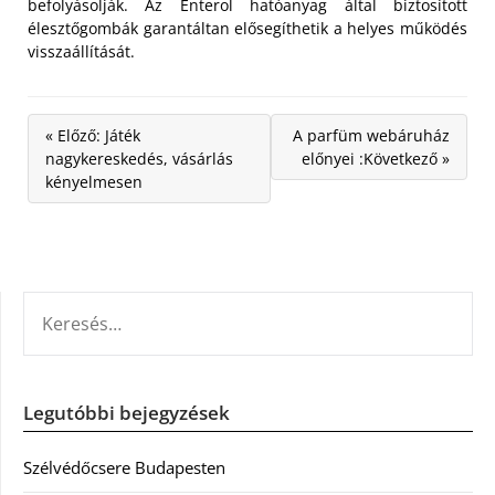
befolyásolják. Az Enterol hatóanyag által biztosított
élesztőgombák garantáltan elősegíthetik a helyes működés
visszaállítását.
« Előző: Játék
A parfüm webáruház
nagykereskedés, vásárlás
előnyei :Következő »
kényelmesen
KERESÉS:
Legutóbbi bejegyzések
Szélvédőcsere Budapesten