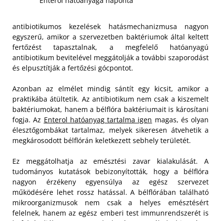
Enterol hatóanyaga naponta
antibiotikumos kezelések hatásmechanizmusa nagyon
egyszerű, amikor a szervezetben baktériumok által keltett
fertőzést tapasztalnak, a megfelelő hatóanyagú
antibiotikum bevitelével meggátolják a további szaporodást
és elpusztítják a fertőzési gócpontot.
Azonban az elmélet mindig sántít egy kicsit, amikor a
praktikába átültetik. Az antibiotikum nem csak a kiszemelt
baktériumokat, hanem a bélflóra baktériumait is károsítani
fogja. Az
Enterol hatóanyag tartalma igen
magas, és olyan
élesztőgombákat tartalmaz, melyek sikeresen átvehetik a
megkárosodott bélflórán keletkezett sebhely területét.
Ez meggátolhatja az emésztési zavar kialakulását. A
tudományos kutatások bebizonyították, hogy a bélflóra
nagyon érzékeny egyensúlya az egész szervezet
működésére lehet rossz hatással. A bélflórában található
mikroorganizmusok nem csak a helyes emésztésért
felelnek, hanem az egész emberi test immunrendszerét is