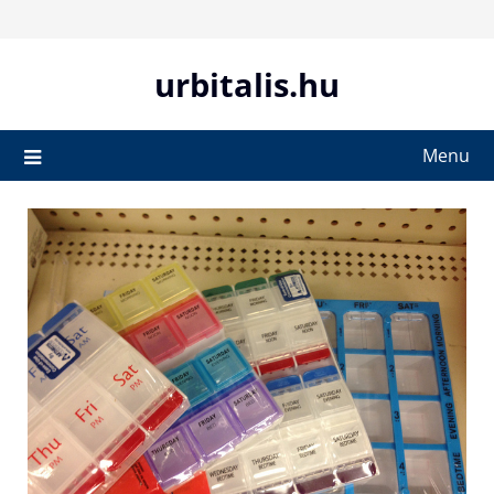
Skip
to
content
urbitalis.hu
Menu