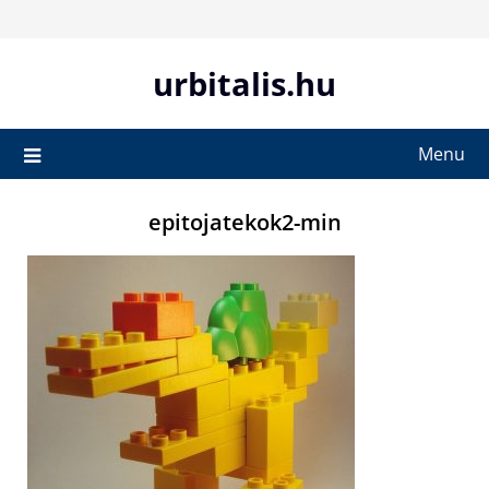
Skip
to
content
urbitalis.hu
Menu
epitojatekok2-min