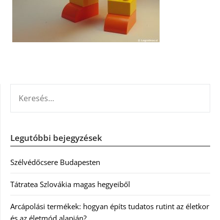
KERESÉS:
Legutóbbi bejegyzések
Szélvédőcsere Budapesten
Tátratea Szlovákia magas hegyeiből
Arcápolási termékek: hogyan építs tudatos rutint az életkor
és az életmód alapján?