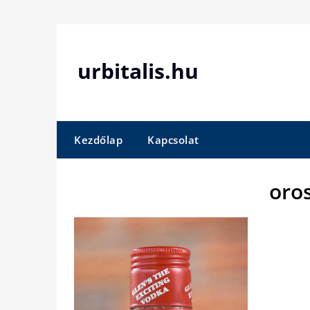
Skip
to
content
urbitalis.hu
Kezdőlap
Kapcsolat
oro