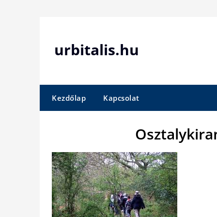
Skip
to
content
urbitalis.hu
Kezdőlap
Kapcsolat
Osztalykir