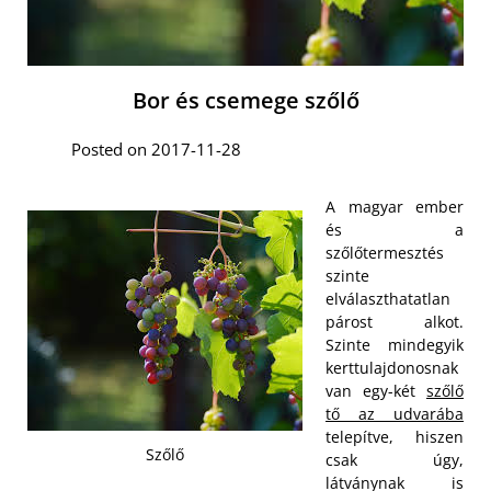
Bor és csemege szőlő
Posted on 2017-11-28
A magyar ember
és a
szőlőtermesztés
szinte
elválaszthatatlan
párost alkot.
Szinte mindegyik
kerttulajdonosnak
van egy-két
szőlő
tő az udvarába
telepítve, hiszen
Szőlő
csak úgy,
látványnak is