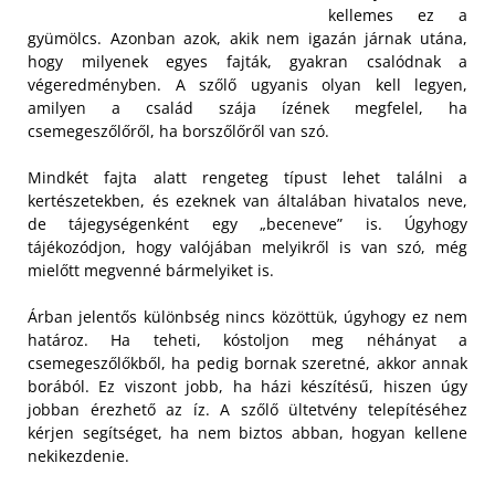
kellemes ez a
gyümölcs. Azonban azok, akik nem igazán járnak utána,
hogy milyenek egyes fajták, gyakran csalódnak a
végeredményben. A szőlő ugyanis olyan kell legyen,
amilyen a család szája ízének megfelel, ha
csemegeszőlőről, ha borszőlőről van szó.
Mindkét fajta alatt rengeteg típust lehet találni a
kertészetekben, és ezeknek van általában hivatalos neve,
de tájegységenként egy „beceneve” is. Úgyhogy
tájékozódjon, hogy valójában melyikről is van szó, még
mielőtt megvenné bármelyiket is.
Árban jelentős különbség nincs közöttük, úgyhogy ez nem
határoz. Ha teheti, kóstoljon meg néhányat a
csemegeszőlőkből, ha pedig bornak szeretné, akkor annak
borából. Ez viszont jobb, ha házi készítésű, hiszen úgy
jobban érezhető az íz. A szőlő ültetvény telepítéséhez
kérjen segítséget, ha nem biztos abban, hogyan kellene
nekikezdenie.