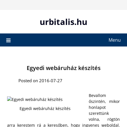
Skip
to
content
urbitalis.hu
Menu
Egyedi webáruház készítés
Posted on 2016-07-27
Bevallom
őszintén, mikor
honlapot
Egyedi webáruház készítés
szerettünk
volna, rögtön
arra kerestem rá a keresőben, hogy ingyenes weboldal.