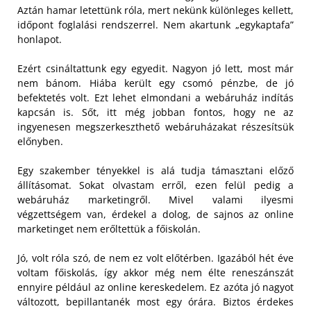
Aztán hamar letettünk róla, mert nekünk különleges kellett,
időpont foglalási rendszerrel. Nem akartunk „egykaptafa”
honlapot.
Ezért csináltattunk egy egyedit. Nagyon jó lett, most már
nem bánom. Hiába került egy csomó pénzbe, de jó
befektetés volt. Ezt lehet elmondani a webáruház indítás
kapcsán is. Sőt, itt még jobban fontos, hogy ne az
ingyenesen megszerkeszthető webáruházakat részesítsük
előnyben.
Egy szakember tényekkel is alá tudja támasztani előző
állításomat. Sokat olvastam erről, ezen felül pedig a
webáruház marketingről. Mivel valami ilyesmi
végzettségem van, érdekel a dolog, de sajnos az online
marketinget nem erőltettük a főiskolán.
Jó, volt róla szó, de nem ez volt előtérben. Igazából hét éve
voltam főiskolás, így akkor még nem élte reneszánszát
ennyire például az online kereskedelem. Ez azóta jó nagyot
változott, bepillantanék most egy órára. Biztos érdekes