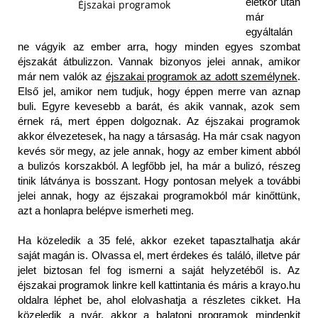
életkor után
Éjszakai programok
már
egyáltalán
ne vágyik az ember arra, hogy minden egyes szombat
éjszakát átbulizzon. Vannak bizonyos jelei annak, amikor
már nem valók az
éjszakai programok az adott személynek
.
Első jel, amikor nem tudjuk, hogy éppen merre van aznap
buli. Egyre kevesebb a barát, és akik vannak, azok sem
érnek rá, mert éppen dolgoznak. Az éjszakai programok
akkor élvezetesek, ha nagy a társaság. Ha már csak nagyon
kevés sör megy, az jele annak, hogy az ember kiment abból
a bulizós korszakból. A legfőbb jel, ha már a bulizó, részeg
tinik látványa is bosszant. Hogy pontosan melyek a további
jelei annak, hogy az éjszakai programokból már kinőttünk,
azt a honlapra belépve ismerheti meg.
Ha közeledik a 35 felé, akkor ezeket tapasztalhatja akár
saját magán is. Olvassa el, mert érdekes és találó, illetve pár
jelet biztosan fel fog ismerni a saját helyzetéből is. Az
éjszakai programok linkre kell kattintania és máris a krayo.hu
oldalra léphet be, ahol elolvashatja a részletes cikket. Ha
közeledik a nyár, akkor a balatoni programok mindenkit