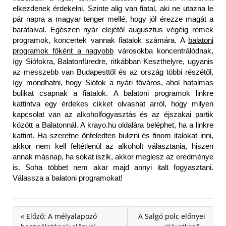
elkezdenek érdekelni. Szinte alig van fiatal, aki ne utazna le
pár napra a magyar tenger mellé, hogy jól érezze magát a
barátaival. Egészen nyár elejétől augusztus végéig remek
programok, koncertek vannak fiatalok számára. A
balatoni
programok főként a nagyobb
városokba koncentrálódnak,
így Siófokra, Balatonfüredre, ritkábban Keszthelyre, ugyanis
az messzebb van Budapesttől és az ország többi részétől,
így mondhatni, hogy Siófok a nyári főváros, ahol hatalmas
bulikat csapnak a fiatalok. A balatoni programok linkre
kattintva egy érdekes cikket olvashat arról, hogy milyen
kapcsolat van az alkoholfogyasztás és az éjszakai partik
között a Balatonnál. A krayo.hu oldalára beléphet, ha a linkre
kattint. Ha szeretne önfeledten bulizni és finom italokat inni,
akkor nem kell feltétlenül az alkoholt választania, hiszen
annak másnap, ha sokat iszik, akkor meglesz az eredménye
is. Soha többet nem akar majd annyi italt fogyasztani.
Válassza a balatoni programokat!
« Előző: A mélyalapozó
A Salgó polc előnyei