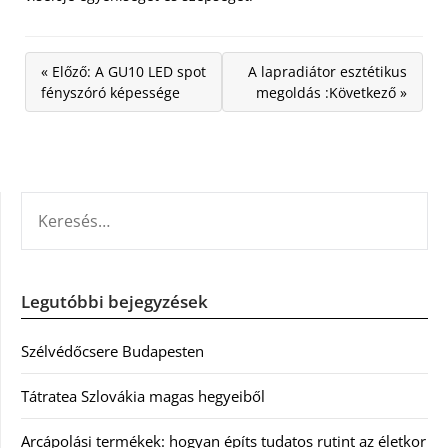
« Előző: A GU10 LED spot
A lapradiátor esztétikus
fényszóró képessége
megoldás :Következő »
KERESÉS:
Legutóbbi bejegyzések
Szélvédőcsere Budapesten
Tátratea Szlovákia magas hegyeiből
Arcápolási termékek: hogyan építs tudatos rutint az életkor