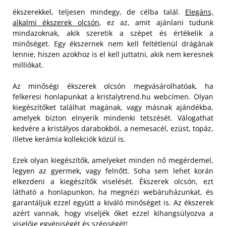
ékszerekkel, teljesen mindegy, de célba talál.
Elegáns,
alkalmi ékszerek olcsón
, ez az, amit ajánlani tudunk
mindazoknak, akik szeretik a szépet és értékelik a
minőséget. Egy ékszernek nem kell feltétlenül drágának
lennie, hiszen azokhoz is el kell juttatni, akik nem keresnek
milliókat.
Az minőségi ékszerek olcsón megvásárolhatóak, ha
felkeresi honlapunkat a kristalytrend.hu webcímen. Olyan
kiegészítőket találhat magának, vagy másnak ajándékba,
amelyek bizton elnyerik mindenki tetszését. Válogathat
kedvére a kristályos darabokból, a nemesacél, ezüst, topáz,
illetve kerámia kollekciók közül is.
Ezek olyan kiegészítők, amelyeket minden nő megérdemel,
legyen az gyermek, vagy felnőtt. Soha sem lehet korán
elkezdeni a kiegészítők viselését. Ékszerek olcsón, ezt
látható a honlapunkon, ha megnézi webáruházunkat, és
garantáljuk ezzel együtt a kiváló minőséget is. Az ékszerek
azért vannak, hogy viseljék őket ezzel kihangsúlyozva a
viselője egyéniségét és szépségét!