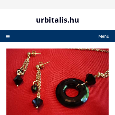
Skip
to
content
urbitalis.hu
Menu