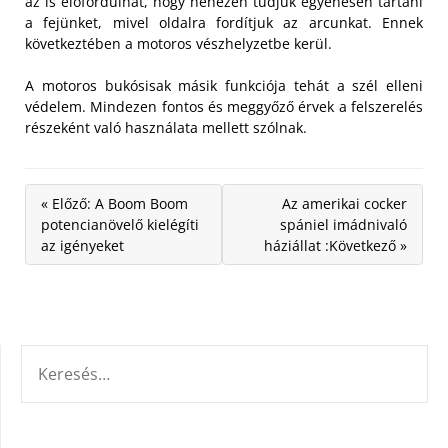
az is előfordulhat, hogy nehezen tudjuk egyenesen tartani
a fejünket, mivel oldalra fordítjuk az arcunkat. Ennek
következtében a motoros vészhelyzetbe kerül.
A motoros bukósisak másik funkciója tehát a szél elleni
védelem. Mindezen fontos és meggyőző érvek a felszerelés
részeként való használata mellett szólnak.
« Előző: A Boom Boom
Az amerikai cocker
potencianövelő kielégíti
spániel imádnivaló
az igényeket
háziállat :Következő »
KERESÉS: