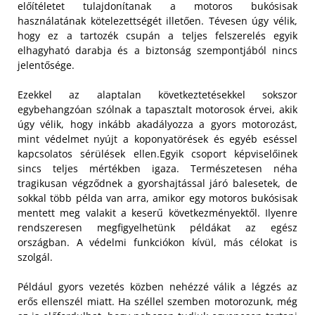
előítéletet tulajdonítanak a motoros bukósisak
használatának kötelezettségét illetően. Tévesen úgy vélik,
hogy ez a tartozék csupán a teljes felszerelés egyik
elhagyható darabja és a biztonság szempontjából nincs
jelentősége.
Ezekkel az alaptalan következtetésekkel sokszor
egybehangzóan szólnak a tapasztalt motorosok érvei, akik
úgy vélik, hogy inkább akadályozza a gyors motorozást,
mint védelmet nyújt a koponyatörések és egyéb eséssel
kapcsolatos sérülések ellen.
Egyik csoport képviselőinek
sincs teljes mértékben igaza. Természetesen néha
tragikusan végződnek a gyorshajtással járó balesetek, de
sokkal több példa van arra, amikor egy motoros bukósisak
mentett meg valakit a keserű következményektől. Ilyenre
rendszeresen megfigyelhetünk példákat az egész
országban. A védelmi funkciókon kívül, más célokat is
szolgál.
Például gyors vezetés közben nehézzé válik a légzés az
erős ellenszél miatt. Ha széllel szemben motorozunk, még