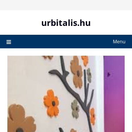
Skip
to
content
urbitalis.hu
Menu