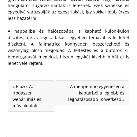
hangulatot sugárzó minták is léteznek. Ezek színessé és
egyedivé varázsolják az egész lakást, így sokkal jobb érzés
lesz hazatérni.
A nappaliba és hálószobába is kapható külön-külön
díszítés, de az egész lakást egyetlen témával is ki lehet
díszíteni. A falimatrica könnyedén beszerezhető és
viszonylag olcsó megoldás. A felfestés és a bútorok ki-
bemozgatását megelőzi, hiszen egy-két kisebb hibát el is
lehet vele rejteni.
« Előző: Az
A méhpempő egyenesen a
irodaszer
kaptárból a legjobb és
webáruház és
leghatásosabb :Következő »
más oldalak