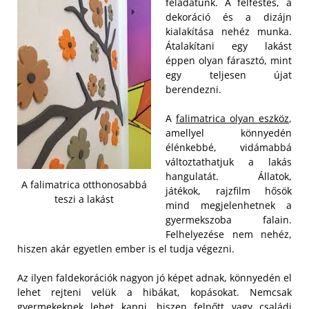
feladatunk. A felfestés, a
dekoráció és a dizájn
kialakítása nehéz munka.
Átalakítani egy lakást
éppen olyan fárasztó, mint
egy teljesen újat
berendezni.
A
falimatrica olyan eszköz
,
amellyel könnyedén
élénkebbé, vidámabbá
változtathatjuk a lakás
hangulatát. Állatok,
A falimatrica otthonosabbá
játékok, rajzfilm hősök
teszi a lakást
mind megjelenhetnek a
gyermekszoba falain.
Felhelyezése nem nehéz,
hiszen akár egyetlen ember is el tudja végezni.
Az ilyen faldekorációk nagyon jó képet adnak, könnyedén el
lehet rejteni velük a hibákat, kopásokat. Nemcsak
gyermekeknek lehet kapni, hiszen felnőtt vagy családi