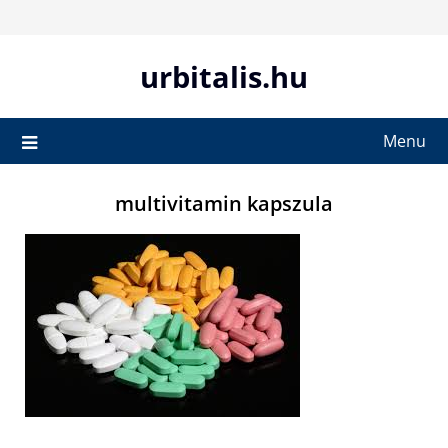
Skip
to
content
urbitalis.hu
Menu
multivitamin kapszula