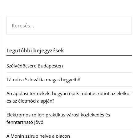
KERESÉS:
Legutóbbi bejegyzések
Szélvédőcsere Budapesten
Tátratea Szlovákia magas hegyeiből
Arcápolási termékek: hogyan építs tudatos rutint az életkor
és az életmód alapján?
Elektromos roller: praktikus városi közlekedés és
fenntartható jövő
A Monin szirup helye a piacon