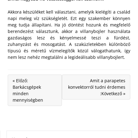
Akkora készüléket kell választani, amelyik kielégíti a család
napi meleg víz szükségletét. Ezt egy szakember könnyen
meg tudja állapítani. Ha jó döntést hozunk és megfelelő
berendezést választunk, akkor a villanybojler használata
gazdaságos lesz és kényelmessé teszi a fürdést,
zuhanyzást és mosogatást. A szaküzletekben különböző
típusú és méretű vízmelegítők közül válogathatunk, így
nem lesz nehéz megtalálni a legideálisabb villanybojlert.
« Előző:
Amit a parapetes
Barkácsgépek
konvektorról tudni érdemes
minden
:Következő »
mennyiségben
KERESÉS: