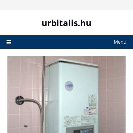
Skip
to
content
urbitalis.hu
Menu