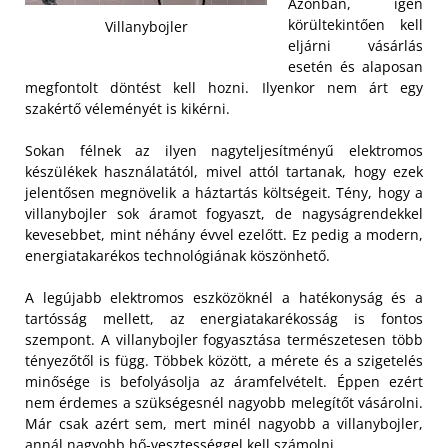
Azonban, igen
körültekintően kell
Villanybojler
eljárni vásárlás
esetén és alaposan
megfontolt döntést kell hozni. Ilyenkor nem árt egy
szakértő véleményét is kikérni.
Sokan félnek az ilyen nagyteljesítményű elektromos
készülékek használatától, mivel attól tartanak, hogy ezek
jelentősen megnövelik a háztartás költségeit. Tény, hogy a
villanybojler sok áramot fogyaszt, de nagyságrendekkel
kevesebbet, mint néhány évvel ezelőtt. Ez pedig a modern,
energiatakarékos technológiának köszönhető.
A legújabb elektromos eszközöknél a hatékonyság és a
tartósság mellett, az energiatakarékosság is fontos
szempont. A villanybojler fogyasztása természetesen több
tényezőtől is függ. Többek között, a mérete és a szigetelés
minősége is befolyásolja az áramfelvételt. Éppen ezért
nem érdemes a szükségesnél nagyobb melegítőt vásárolni.
Már csak azért sem, mert minél nagyobb a villanybojler,
annál nagyobb hő-vesztességgel kell számolni.