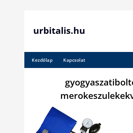
Skip
to
content
urbitalis.hu
Kezdőlap
Kapcsolat
gyogyaszatibolt
merokeszulekekv