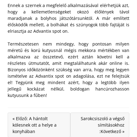
Ennek a szernek a megfelelő alkalmazásával elérhetjük azt,
hogy a kellemetlenségeket okozó élőlények távol
maradjanak a bolyhos játszótársunktól. A már említett
élősködők mellett, a bolhákat és szúnyogok több fajtáját is
elriasztja az Advantix spot on.
Természetesen nem mindegy, hogy pontosan milyen
méretű és korú kutyusnál mégis mekkora mértékben van
alkalmazva az összetevő, ezért aztán követni kell a
részletes útmutatót, amit megtalálhatunk akár online is.
Bizonyos időközönként szükség van arra, hogy meg legyen
ismételve az Advantix spot on adagolása, ezt ne felejtsük
el! Tegyünk meg mindent azért, hogy a legtöbb ilyen
jellegű kockázat nélkül, boldogan hancúrozhasson
kutyusunk a fűben!
« Előző: A hántolt
Sarokcsiszoló a végső
kölesnek ott a helye a
símításokhoz
konyhában
:Következő »