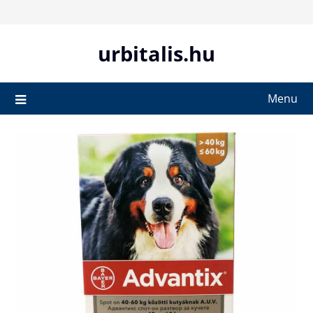
Skip
to
content
urbitalis.hu
Menu