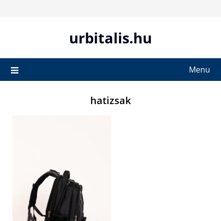
Skip
to
content
urbitalis.hu
Menu
hatizsak