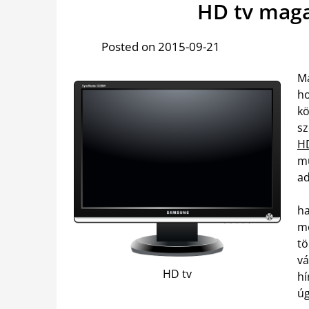
HD tv mag
Posted on 2015-09-21
Ma
h
k
sz
H
mú
ad
h
m
t
vá
HD tv
h
úg