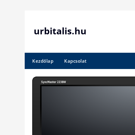
Skip
to
content
urbitalis.hu
Kezdőlap
Kapcsolat