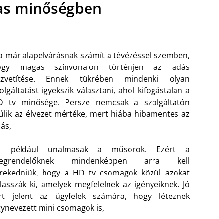
as minőségben
 már alapelvárásnak számít a tévézéssel szemben,
ogy magas színvonalon történjen az adás
özvetítése. Ennek tükrében mindenki olyan
olgáltatást igyekszik választani, ahol kifogástalan a
D tv
minősége. Persze nemcsak a szolgáltatón
lik az élvezet mértéke, mert hiába hibamentes az
ás,
a például unalmasak a műsorok. Ezért a
egrendelőknek mindenképpen arra kell
örekedniük, hogy a HD tv csomagok közül azokat
lasszák ki, amelyek megfelelnek az igényeiknek. Jó
írt jelent az ügyfelek számára, hogy léteznek
ynevezett mini csomagok is,