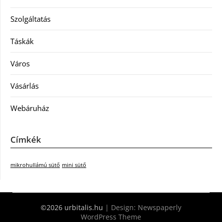
Szolgáltatás
Táskák
Város
Vásárlás
Webáruház
Címkék
mikrohullámú sütő
mini sütő
©2026 urbitalis.hu
| Design:
Newspaperly
WordPress Theme