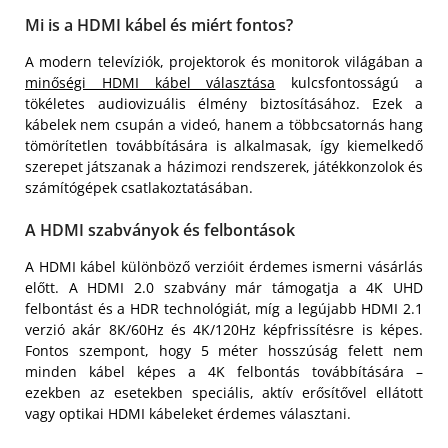
Mi is a HDMI kábel és miért fontos?
A modern televíziók, projektorok és monitorok világában a
minőségi HDMI kábel választása
kulcsfontosságú a
tökéletes audiovizuális élmény biztosításához. Ezek a
kábelek nem csupán a videó, hanem a többcsatornás hang
tömörítetlen továbbítására is alkalmasak, így kiemelkedő
szerepet játszanak a házimozi rendszerek, játékkonzolok és
számítógépek csatlakoztatásában.
A HDMI szabványok és felbontások
A HDMI kábel különböző verzióit érdemes ismerni vásárlás
előtt. A HDMI 2.0 szabvány már támogatja a 4K UHD
felbontást és a HDR technológiát, míg a legújabb HDMI 2.1
verzió akár 8K/60Hz és 4K/120Hz képfrissítésre is képes.
Fontos szempont, hogy 5 méter hosszúság felett nem
minden kábel képes a 4K felbontás továbbítására –
ezekben az esetekben speciális, aktív erősítővel ellátott
vagy optikai HDMI kábeleket érdemes választani.