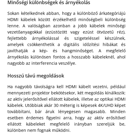
Minőségi különbségek és árnyékolás
Sokan kételkednek abban, hogy a különböző árkategóriájú
HDMI kábelek között érzékelhető minőségbeli különbség
lenne. A valóságban azonban a jobb kábelek minőségi
vezetőanyagokkal (ezüstözött vagy ezüst ötvözetű réz),
fejlettebb árnyékolással és szigeteléssel készülnek,
amelyek csökkenthetik a digitális időzítési hibákat és
javíthatják a kép- és hangminőséget. A megfelelő
árnyékolás különösen fontos a hosszabb kábeleknél, ahol
nagyobb az interferencia veszélye.
Hosszú távú megoldások
Ha nagyobb távolságra kell HDMI kábelt vezetni, például
mennyezeti projektor bekötésekor, két megoldás kínálkozik:
az aktív jelerősítővel ellátott kábelek, illetve az optikai HDMI
kábelek. Utóbbiak akár 30 méterig is képesek 4K/UHD képet
továbbítani, bár áruk lényegesen magasabb. Minden
esetben érdemes figyelni arra, hogy az aktív erősítővel
ellátott kábeleket megfelelő irányban szereljük be,
különben nem fognak működni.