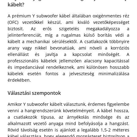
kábelt?
A prémium Y subwoofer kábel általában oxigénmentes réz
(OFC) vezetőkkel készül, ami kiváló vezetőképességet
biztosít. Az erős szigetelés megakadályozza a
jelinterferenciát, míg a rugalmas külső borítás védi a
kábelt a mechanikai sérülésektől. A csatlakozók többnyire
arany vagy nikkel bevonatúak, ami növeli a korróziós
ellenállást és javítja a kapcsolat minőségét. A
professzionális kábelek jellemzően alacsony kapacitással
és impedanciával rendelkeznek, ami különösen hosszabb
kábelek esetén fontos a jelveszteség minimalizálása
érdekében.
Választási szempontok
Amikor Y subwoofer kábelt választunk, érdemes figyelembe
venni a hangrendszerünk követelményeit. A kábel hossza,
a csatlakozók típusa, az árnyékolás minősége és az
alkalmazott vezető anyaga mind befolyásolja a hangzást.
Rövid távolság esetén is ajánlott a legalább 1,5-2 méteres
kábel választása, hogy elegendő mozgásteret biztosítson a