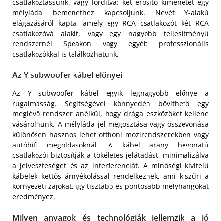
csatlakoztassunk, vagy fordítva: két erősítő kimenetet egy
mélyláda bemenethez kapcsoljunk. Nevét Y-alakú
elágazásáról kapta, amely egy RCA csatlakozót két RCA
csatlakozóvá alakít, vagy egy nagyobb teljesítményű
rendszernél Speakon vagy egyéb professzionális
csatlakozókkal is találkozhatunk.
Az Y subwoofer kábel előnyei
Az Y subwoofer kábel egyik legnagyobb előnye a
rugalmasság. Segítségével könnyedén bővíthető egy
meglévő rendszer anélkül, hogy drága eszközöket kellene
vásárolnunk. A mélyláda jel megosztása vagy összevonása
különösen hasznos lehet otthoni mozirendszerekben vagy
autóhifi megoldásoknál. A kábel arany bevonatú
csatlakozói biztosítják a tökéletes jelátadást, minimalizálva
a jelveszteséget és az interferenciát. A minőségi kivitelű
kábelek kettős árnyékolással rendelkeznek, ami kiszűri a
környezeti zajokat, így tisztább és pontosabb mélyhangokat
eredményez.
Milyen anyagok és technológiák jellemzik a jó