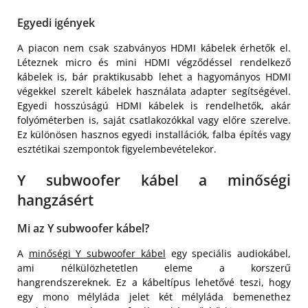
Egyedi igények
A piacon nem csak szabványos HDMI kábelek érhetők el.
Léteznek micro és mini HDMI végződéssel rendelkező
kábelek is, bár praktikusabb lehet a hagyományos HDMI
végekkel szerelt kábelek használata adapter segítségével.
Egyedi hosszúságú HDMI kábelek is rendelhetők, akár
folyóméterben is, saját csatlakozókkal vagy előre szerelve.
Ez különösen hasznos egyedi installációk, falba építés vagy
esztétikai szempontok figyelembevételekor.
Y subwoofer kábel a minőségi
hangzásért
Mi az Y subwoofer kábel?
A
minőségi Y subwoofer kábel
egy speciális audiokábel,
ami nélkülözhetetlen eleme a korszerű
hangrendszereknek. Ez a kábeltípus lehetővé teszi, hogy
egy mono mélyláda jelet két mélyláda bemenethez