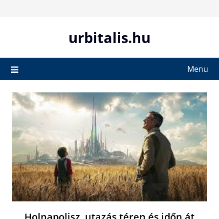
Skip
to
content
urbitalis.hu
Menu
Holnapolisz, utazás téren és időn át