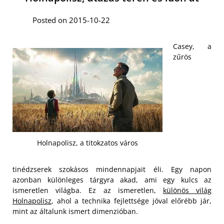
Posted on 2015-10-22
Casey, a
zűrös
Holnapolisz, a titokzatos város
tinédzserek szokásos mindennapjait éli. Egy napon
azonban különleges tárgyra akad, ami egy kulcs az
ismeretlen világba. Ez az ismeretlen,
különös világ
Holnapolisz
, ahol a technika fejlettsége jóval előrébb jár,
mint az általunk ismert dimenzióban.