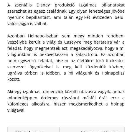
A zseniális Disney produkció izgalmas pillanatokat
szerezhet az egész családnak. Egy olyan lehetséges jövőbe
nyerünk bepillantást, ami talán egy-két évtizeden belül
valóssággá is válhat.
Azonban Holnapoliszban sem megy minden rendben.
Veszélybe került a világ és Casey-re meg barátaira vár a
feladat, hogy megmentsék azt, megakadályozva, hogy a mi
világunkban is bekövetkezzen a katasztrófa. Ez azonban
nem egyszerű feladat, hiszen az életükre törő titokzatos
szervezet ügynökeivel is meg kell küzdeniük közben,
ugrálva térben is időben, a mi világunk és Holnapolisz
között.
Aki egy izgalmas, dimenziók közötti utazásra vágyik, annak
mindenképpen érdemes rászánni másfél órát erre a
különleges alkotásra, hiszen megismerkedhet a holnap
világával.