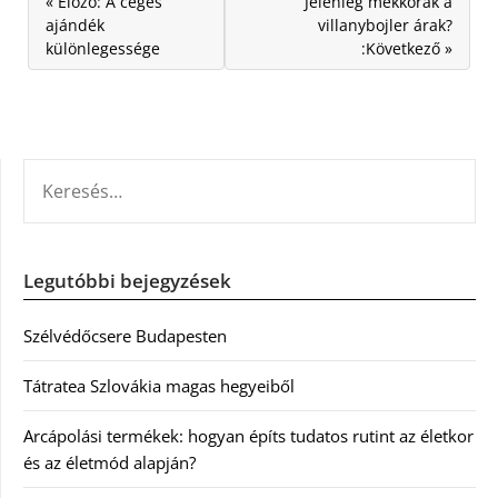
« Előző: A céges
Jelenleg mekkorák a
ajándék
villanybojler árak?
különlegessége
:Következő »
KERESÉS:
Legutóbbi bejegyzések
Szélvédőcsere Budapesten
Tátratea Szlovákia magas hegyeiből
Arcápolási termékek: hogyan építs tudatos rutint az életkor
és az életmód alapján?