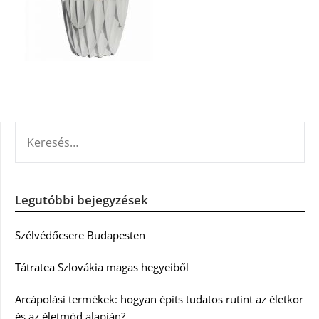
KERESÉS:
Legutóbbi bejegyzések
Szélvédőcsere Budapesten
Tátratea Szlovákia magas hegyeiből
Arcápolási termékek: hogyan építs tudatos rutint az életkor
és az életmód alapján?