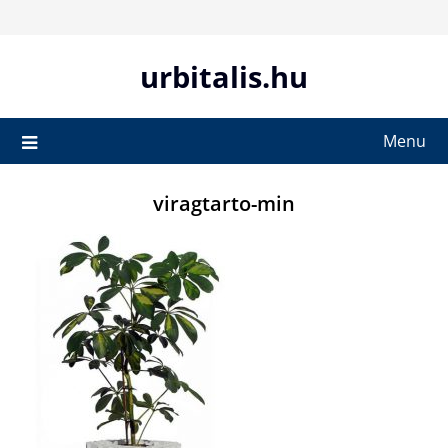
Skip
to
content
urbitalis.hu
Menu
viragtarto-min