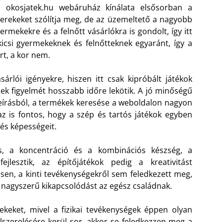
z okosjatek.hu webáruház kínálata elsősorban a
erekeket szólítja meg, de az üzemeltető a nagyobb
ermekekre és a felnőtt vásárlókra is gondolt, így itt
kicsi gyermekeknek és felnőtteknek egyaránt, így a
rt, a kor nem.
árlói igényekre, hiszen itt csak kipróbált játékok
ek figyelmét hosszabb időre lekötik. A jó minőségű
írásból, a termékek keresése a weboldalon nagyon
z is fontos, hogy a szép és tartós játékok egyben
és képességeit.
tás, a koncentráció és a kombinációs készség, a
jlesztik, az építőjátékok pedig a kreativitást
en, a kinti tevékenységekről sem feledkezett meg,
ak nagyszerű kikapcsolódást az egész családnak.
ekeket, mivel a fizikai tevékenységek éppen olyan
lszerelésére kerül sor, akkor se feledkezzen meg a