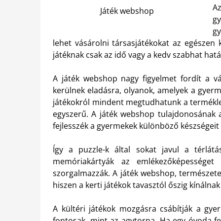
A
Játék webshop
gy
gy
lehet vásárolni társasjátékokat az egészen 
játéknak csak az idő vagy a kedv szabhat hatá
A játék webshop nagy figyelmet fordít a vás
kerülnek eladásra, olyanok, amelyek a gyerm
játékokról mindent megtudhatunk a termékle
egyszerű. A játék webshop tulajdonosának a
fejlesszék a gyermekek különböző készségeit 
Így a puzzle-k által sokat javul a térlá
memóriakártyák az emlékezőképességet fe
szorgalmazzák. A játék webshop, természetes
hiszen a kerti játékok tavasztól őszig kínáln
A kültéri játékok mozgásra csábítják a gyer
fontosak, mint az agytorna. Ha egy óvoda fe