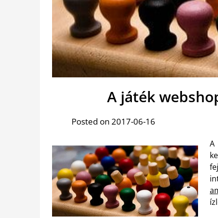
A játék websho
Posted on 2017-06-16
A 
ke
f
in
am
íz