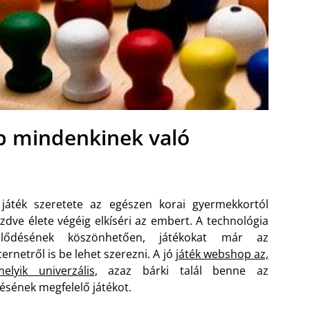
p mindenkinek való
játék szeretete az egészen korai gyermekkortól
zdve élete végéig elkíséri az embert. A technológia
ejlődésének köszönhetően, játékokat már az
ternetről is be lehet szerezni. A jó
játék webshop az,
elyik univerzális
, azaz bárki talál benne az
lésének megfelelő játékot.