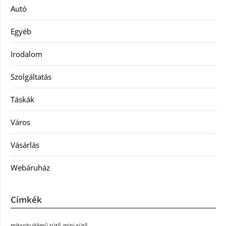
Autó
Egyéb
Irodalom
Szolgáltatás
Táskák
Város
Vásárlás
Webáruház
Címkék
mikrohullámú sütő
mini sütő