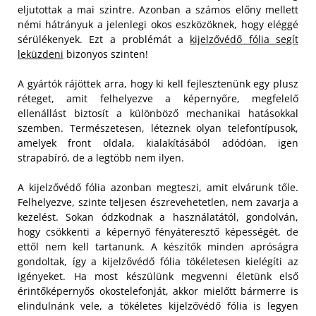
eljutottak a mai szintre. Azonban a számos előny mellett
némi hátrányuk a jelenlegi okos eszközöknek, hogy eléggé
sérülékenyek. Ezt a problémát a
kijelzővédő fólia segít
leküzdeni
bizonyos szinten!
A gyártók rájöttek arra, hogy ki kell fejlesztenünk egy plusz
réteget, amit felhelyezve a képernyőre, megfelelő
ellenállást biztosít a különböző mechanikai hatásokkal
szemben. Természetesen, léteznek olyan telefontípusok,
amelyek front oldala, kialakításából adódóan, igen
strapabíró, de a legtöbb nem ilyen.
A kijelzővédő fólia azonban megteszi, amit elvárunk tőle.
Felhelyezve, szinte teljesen észrevehetetlen, nem zavarja a
kezelést. Sokan ódzkodnak a használatától, gondolván,
hogy csökkenti a képernyő fényáteresztő képességét, de
ettől nem kell tartanunk. A készítők minden apróságra
gondoltak, így a kijelzővédő fólia tökéletesen kielégíti az
igényeket. Ha most készülünk megvenni életünk első
érintőképernyős okostelefonját, akkor mielőtt bármerre is
elindulnánk vele, a tökéletes kijelzővédő fólia is legyen