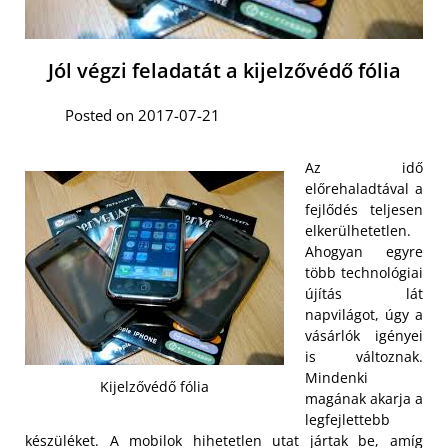
Jól végzi feladatát a kijelzővédő fólia
Posted on 2017-07-21
Az idő
előrehaladtával a
fejlődés teljesen
elkerülhetetlen.
Ahogyan egyre
több technológiai
újítás lát
napvilágot, úgy a
vásárlók igényei
is változnak.
Mindenki
Kijelzővédő fólia
magának akarja a
legfejlettebb
készüléket. A mobilok hihetetlen utat jártak be, amíg