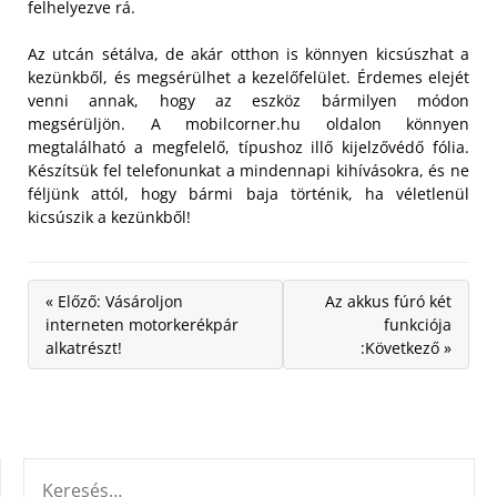
felhelyezve rá.
Az utcán sétálva, de akár otthon is könnyen kicsúszhat a
kezünkből, és megsérülhet a kezelőfelület. Érdemes elejét
venni annak, hogy az eszköz bármilyen módon
megsérüljön. A mobilcorner.hu oldalon könnyen
megtalálható a megfelelő, típushoz illő kijelzővédő fólia.
Készítsük fel telefonunkat a mindennapi kihívásokra, és ne
féljünk attól, hogy bármi baja történik, ha véletlenül
kicsúszik a kezünkből!
« Előző: Vásároljon
Az akkus fúró két
interneten motorkerékpár
funkciója
alkatrészt!
:Következő »
KERESÉS: