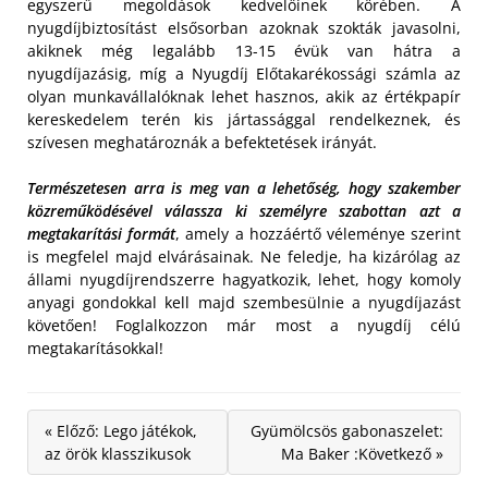
egyszerű megoldások kedvelőinek körében. A
nyugdíjbiztosítást elsősorban azoknak szokták javasolni,
akiknek még legalább 13-15 évük van hátra a
nyugdíjazásig, míg a Nyugdíj Előtakarékossági számla az
olyan munkavállalóknak lehet hasznos, akik az értékpapír
kereskedelem terén kis jártassággal rendelkeznek, és
szívesen meghatároznák a befektetések irányát.
Természetesen arra is meg van a lehetőség, hogy szakember
közreműködésével válassza ki személyre szabottan azt a
megtakarítási formát
, amely a hozzáértő véleménye szerint
is megfelel majd elvárásainak. Ne feledje, ha kizárólag az
állami nyugdíjrendszerre hagyatkozik, lehet, hogy komoly
anyagi gondokkal kell majd szembesülnie a nyugdíjazást
követően! Foglalkozzon már most a nyugdíj célú
megtakarításokkal!
« Előző: Lego játékok,
Gyümölcsös gabonaszelet:
az örök klasszikusok
Ma Baker :Következő »