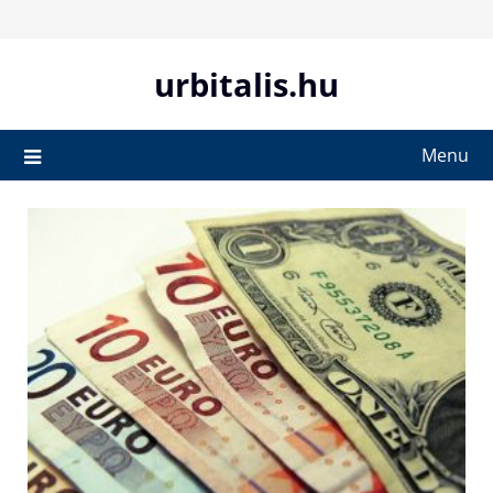
Skip
to
content
urbitalis.hu
Menu