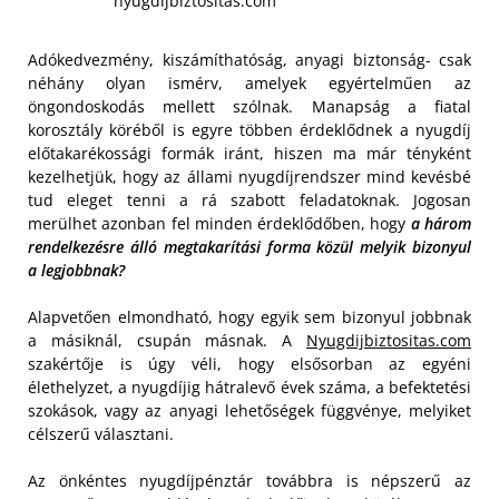
nyugdijbiztositas.com
Adókedvezmény, kiszámíthatóság, anyagi biztonság- csak
néhány olyan ismérv, amelyek egyértelműen az
öngondoskodás mellett szólnak. Manapság a fiatal
korosztály köréből is egyre többen érdeklődnek a nyugdíj
előtakarékossági formák iránt, hiszen ma már tényként
kezelhetjük, hogy az állami nyugdíjrendszer mind kevésbé
tud eleget tenni a rá szabott feladatoknak. Jogosan
merülhet azonban fel minden érdeklődőben, hogy
a három
rendelkezésre álló megtakarítási forma közül melyik bizonyul
a legjobbnak?
Alapvetően elmondható, hogy egyik sem bizonyul jobbnak
a másiknál, csupán másnak. A
Nyugdijbiztositas.com
szakértője is úgy véli, hogy elsősorban az egyéni
élethelyzet, a nyugdíjig hátralevő évek száma, a befektetési
szokások, vagy az anyagi lehetőségek függvénye, melyiket
célszerű választani.
Az önkéntes nyugdíjpénztár továbbra is népszerű az