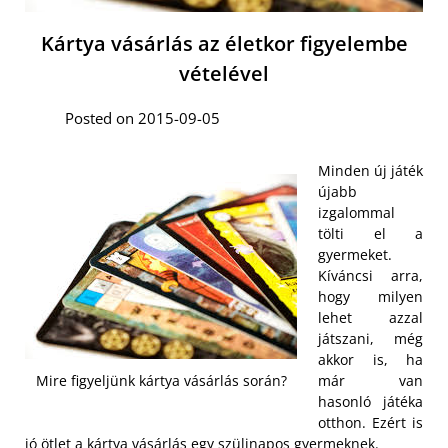
Kártya vásárlás az életkor figyelembe
vételével
Posted on 2015-09-05
Minden új játék
újabb
izgalommal
tölti el a
gyermeket.
Kíváncsi arra,
hogy milyen
lehet azzal
játszani, még
akkor is, ha
már van
Mire figyeljünk kártya vásárlás során?
hasonló játéka
otthon. Ezért is
jó ötlet a kártya vásárlás egy szülinapos gyermeknek.