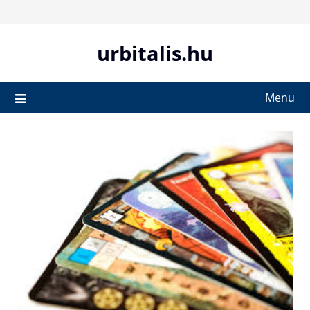
Skip
to
content
urbitalis.hu
Menu