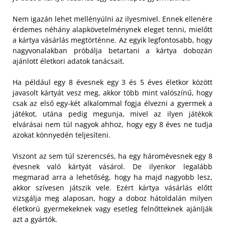
Nem igazán lehet mellényúlni az ilyesmivel. Ennek ellenére
érdemes néhány alapkövetelménynek eleget tenni, mielőtt
a kártya vásárlás megtörténne. Az egyik legfontosabb, hogy
nagyvonalakban próbálja betartani a kártya dobozán
ajánlott életkori adatok tanácsait.
Ha például egy 8 évesnek egy 3 és 5 éves életkor között
javasolt kártyát vesz meg, akkor több mint valószínű, hogy
csak az első egy-két alkalommal fogja élvezni a gyermek a
játékot, utána pedig megunja, mivel az ilyen játékok
elvárásai nem túl nagyok ahhoz, hogy egy 8 éves ne tudja
azokat könnyedén teljesíteni.
Viszont az sem túl szerencsés, ha egy háromévesnek egy 8
évesnek való kártyát vásárol. De ilyenkor legalább
megmarad arra a lehetőség, hogy ha majd nagyobb lesz,
akkor szívesen játszik vele. Ezért kártya vásárlás előtt
vizsgálja meg alaposan, hogy a doboz hátoldalán milyen
életkorú gyermekeknek vagy esetleg felnőtteknek ajánlják
azt a gyártók.