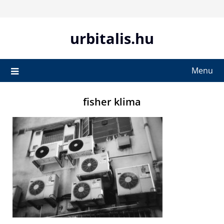
Skip
to
content
urbitalis.hu
Menu
fisher klima