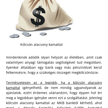
Kölcsön alacsony kamattal
mindenkinek adódik olyan helyzet az életében, amit csak
valamilyen anyagi támogatás segítségével tud megoldani.
Ilyenkor általában egy bank vagy más pénzintézet kerül
felkeresésre, hogy a szükséges összeget megkölcsönözze.
Természetesen az a legjobb, ha a kölcsön alacsony
kamattal
igényelhető, de nem mindig ugyanolyanok az
ajánlatok, ezért érdemes utánanézni, hogy éppen hol éri
meg a legjobban igénybe venni ezt a szolgáltatást. Jelenleg
kölcsön alacsony kamattal az MKB banktól kérhető, ahol
most a Mosoly Személyi Kölcsönt 9,99% kamattal