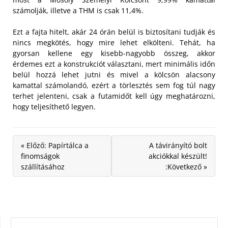
számolják, illetve a THM is csak 11,4%.
Ezt a fajta hitelt, akár 24 órán belül is biztosítani tudják és
nincs megkötés, hogy mire lehet elkölteni. Tehát, ha
gyorsan kellene egy kisebb-nagyobb összeg, akkor
érdemes ezt a konstrukciót választani, mert minimális időn
belül hozzá lehet jutni és mivel a kölcsön alacsony
kamattal számolandó, ezért a törlesztés sem fog túl nagy
terhet jelenteni, csak a futamidőt kell úgy meghatározni,
hogy teljesíthető legyen.
« Előző: Papírtálca a
A távirányító bolt
finomságok
akciókkal készült!
szállításához
:Következő »
KERESÉS: