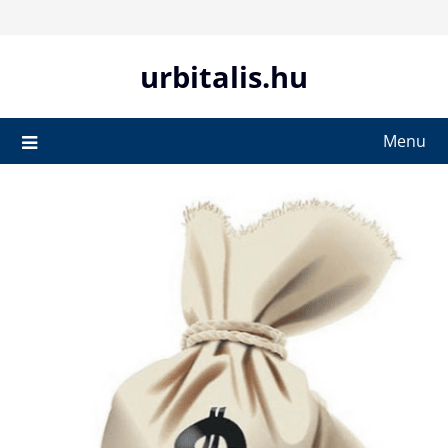
Skip
to
content
urbitalis.hu
Menu