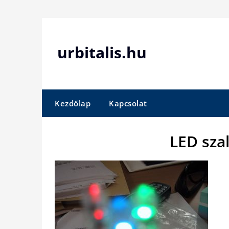
Skip
to
content
urbitalis.hu
Kezdőlap
Kapcsolat
LED sza