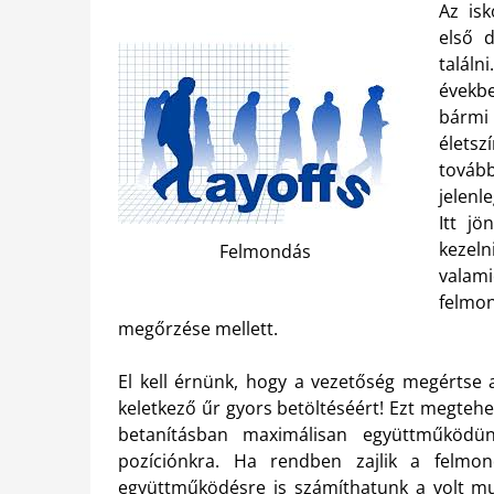
Az isk
első 
találn
évekbe
bármi
élets
továb
jelenl
Itt j
kezel
Felmondás
valami
felmon
megőrzése mellett.
El kell érnünk, hogy a vezetőség megértse
keletkező űr gyors betöltéséért! Ezt megtehe
betanításban maximálisan együttműködü
pozíciónkra. Ha rendben zajlik a felmo
együttműködésre is számíthatunk a volt mu