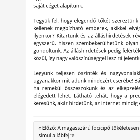
saját céget alapítunk.
Tegyük fel, hogy elegendő tőkét szereztünk
kellenek megbízható emberek, akikkel elvé
ilyenkor? Kitartunk és az álláshirdetések ré
egyszerű, hiszen szembekerülhetünk olyan 
gondoltunk. Az álláshirdetések pedig felért
közül, így nagy valószínűséggel lesz rá jelentk
Legyünk teljesen őszinték és nagyvonala
ugyanakkor mit adunk mindezért cserébe! Bánj
ha remekül összeszokunk és az elképzelés
elégedett lehet. Látható tehát, hogy a prec
keresünk, akár hirdetünk, az internet mindig 
« Előző: A magasszárú focicipő tökéletesen
simul a lábfejre