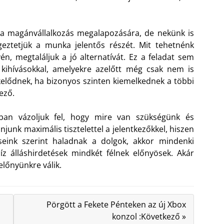
 a magánvállalkozás megalapozására, de nekünk is
geztetjük a munka jelentős részét. Mit tehetnénk
vén, megtaláljuk a jó alternatívát. Ez a feladat sem
kihívásokkal, amelyekre azelőtt még csak nem is
ékelődnek, ha bizonyos szinten kiemelkednek a többi
ező.
kban vázoljuk fel, hogy mire van szükségünk és
unk maximális tisztelettel a jelentkezőkkel, hiszen
eink szerint haladnak a dolgok, akkor mindenki
íz álláshirdetések mindkét félnek előnyösek. Akár
előnyünkre válik.
Pörgött a Fekete Pénteken az új Xbox
konzol :Következő »