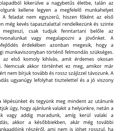
olapadból kikerülve a nagybetűs életbe, talán az
dolgunk kellene legyen a megfelelő munkahelyet
i. A feladat nem egyszerű, hiszen főként az első
n még kevés tapasztalattal rendelkezünk és szinte
 megteszi, csak tudjuk fenntartani belőle az
zínvonalunkat vagy megalapozni a jövőnket. A
bfejlődés érdekében azonban megesik, hogy a
egi munkaviszonyban történő felmondás szükséges.
ön az első komoly kihívás, amit érdemes okosan
ni. Nemcsak akkor történhet ez meg, amikor már
ért nem bírjuk tovább és rossz szájízzel távozunk. A
dás ugyanúgy lefolyhat tisztelettel és a jó viszony
 a lépésünket és tegyünk meg mindent az utánunk
tjük úgy, hogy ajánlunk valakit a helyünkre, netán a
nk vagy addig maradunk, amíg kerül valaki a
ndás, akkor a későbbiekben, akár még további
nkaadóink részéről, ami nem is jöhet rosszul, ha