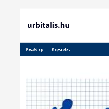
Skip
to
content
urbitalis.hu
Kezdőlap
Kapcsolat