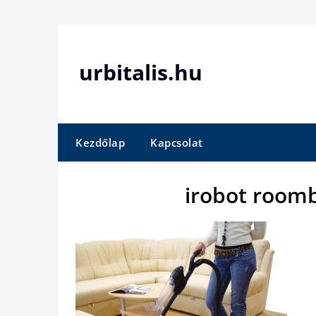
Skip
to
content
urbitalis.hu
Kezdőlap
Kapcsolat
irobot room