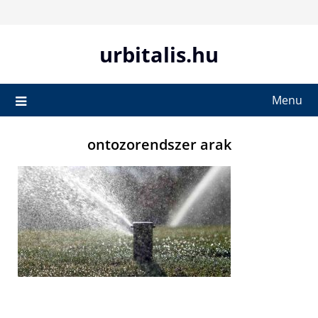
Skip
to
content
urbitalis.hu
Menu
ontozorendszer arak