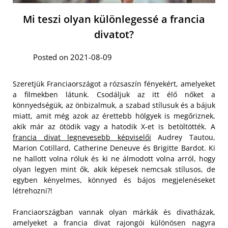
Mi teszi olyan különlegessé a francia
divatot?
Posted on 2021-08-09
Szeretjük Franciaországot a rózsaszín fényekért, amelyeket
a filmekben látunk. Csodáljuk az itt élő nőket a
könnyedségük, az önbizalmuk, a szabad stílusuk és a bájuk
miatt, amit még azok az érettebb hölgyek is megőriznek,
akik már az ötödik vagy a hatodik X-et is betöltötték. A
francia divat legnevesebb képviselői
Audrey Tautou,
Marion Cotillard, Catherine Deneuve és Brigitte Bardot. Ki
ne hallott volna róluk és ki ne álmodott volna arról, hogy
olyan legyen mint ők, akik képesek nemcsak stílusos, de
egyben kényelmes, könnyed és bájos megjelenéseket
létrehozni?!
Franciaországban vannak olyan márkák és divatházak,
amelyeket a francia divat rajongói különösen nagyra