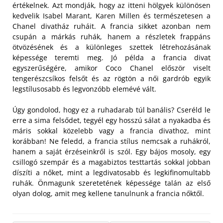
értékelnek. Azt mondják, hogy az itteni hölgyek különösen
kedvelik Isabel Marant, Karen Millen és természetesen a
Chanel divatház ruháit. A francia sikket azonban nem
csupán a márkás ruhák, hanem a részletek frappáns
ötvözésének és a különleges szettek létrehozásának
képessége teremti meg. Jó példa a francia divat
egyszerűségére, amikor Coco Chanel először viselt
tengerészcsíkos felsőt és az rögtön a női gardrób egyik
legstílusosabb és legvonzóbb elemévé vált.
Úgy gondolod, hogy ez a ruhadarab túl banális? Cseréld le
erre a sima felsődet, tegyél egy hosszú sálat a nyakadba és
máris sokkal közelebb vagy a francia divathoz, mint
korábban! Ne feledd, a francia stílus nemcsak a ruhákról,
hanem a saját érzéseinkről is szól. Egy bájos mosoly, egy
csillogó szempár és a magabiztos testtartás sokkal jobban
díszíti a nőket, mint a legdivatosabb és legkifinomultabb
ruhák. Önmagunk szeretetének képessége talán az első
olyan dolog, amit meg kellene tanulnunk a francia nőktől.