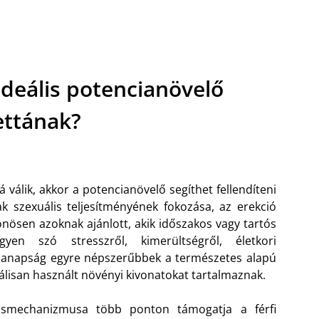
 ideális potencianövelő
ettának?
 válik, akkor a potencianövelő segíthet fellendíteni
iak szexuális teljesítményének fokozása, az erekció
önösen azoknak ajánlott, akik időszakos vagy tartós
en szó stresszről, kimerültségről, életkori
. Manapság egyre népszerűbbek a természetes alapú
álisan használt növényi kivonatokat tartalmaznak.
tásmechanizmusa több ponton támogatja a férfi