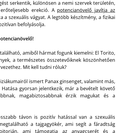
ést serkentik, különösen a nemi szervek területén,
 erőteljesebb erekció. A
potencianövelő javítja az
za a szexuális vágyat. A legtöbb készítmény, a fizikai
ozitívan befolyásolja.
otencianövelő!
alálható, amiből hármat fogunk kiemelni: El Torito,
nyek, a természetes összetevőiknek köszönhetően
ezethez. Mit kell tudni róluk?
diziákumairól ismert Panax ginsenget, valamint más,
. Hatása gyorsan jelentkezik, már a bevételt követő
sabbnak, magabiztosabbnak érzik magukat és a
sszabb távon is pozitív hatással van a szexuális
megtalálható a tajgagyökér, ami segít a fáradtság
ojtorján, ami támogatja az anyagcserét és a