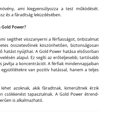
növény, ami kiegyensúlyozza a test működését.
essz és a fáradtság leküzdésében.
a Gold Power?
mi segíthet visszanyerni a férfiasságot, önbizalmat
szetes összetevőinek köszönhetően, biztonságosan
tő hatást nyújthat. A Gold Power hatása elsősorban
velésén alapul. Ez segíti az erőteljesebb, tartósabb
 javítja a koncentrációt. A férfiak mindennapjaiban
gyüttlétekre van pozitív hatással, hanem a teljes
ehet azoknak, akik fáradtnak, kimerültnek érzik
en csökkenést tapasztalnak. A Gold Power étrend-
erűen is alkalmazható.