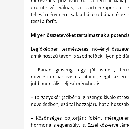
merevedés pozitívan hat a férfi lelkiállap
örömtelivé válnak, a partnerkapcsolat k
teljesítmény nemcsak a hálószobában érez
teszi a férfit.
Milyen összetevőket tartalmaznak a potencian
Legfőképpen természetes,
növényi összete
amik hosszú távon is szedhetőek. Ilyen példáu
– Panax ginseng: egy jól ismert, termé
növelPotencianövelői a libidót, segíti az ere
jobb mentális teljesítményhez is.
– Tajgagyökér (szibériai ginzeng): kiváló stre
növelésében, ezáltal hozzájárulhat a hosszab
– Közönséges bojtorján: főként méregtelení
hormonális egyensúlyt is. Ezzel közvetve tám