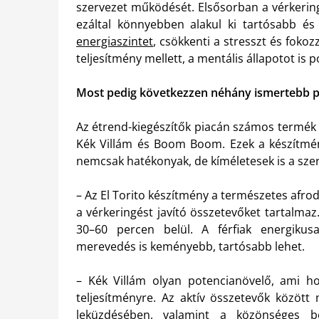
szervezet működését. Elsősorban a vérkering
ezáltal könnyebben alakul ki tartósabb és
energiaszintet
, csökkenti a stresszt és fokoz
teljesítmény mellett, a mentális állapotot is p
Most pedig következzen néhány ismertebb p
Az étrend-kiegészítők piacán számos termék t
Kék Villám és Boom Boom. Ezek a készítmé
nemcsak hatékonyak, de kíméletesek is a szerv
– Az El Torito készítmény a természetes afro
a vérkeringést javító összetevőket tartalmaz
30–60 percen belül. A férfiak energiku
merevedés is keményebb, tartósabb lehet.
– Kék Villám olyan potencianövelő, ami ho
teljesítményre. Az aktív összetevők között 
leküzdésében, valamint a közönséges b