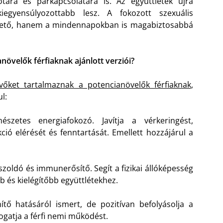
otára és párkapcsolatára is. Az együttlétek újra
iegyensúlyozottabb lesz. A fokozott szexuális
hető, hanem a mindennapokban is magabiztosabbá
övelők férfiaknak ajánlott verziói?
vőket tartalmaznak a potencianövelők férfiaknak
,
l:
szetes energiafokozó. Javítja a vérkeringést,
kció elérését és fenntartását. Emellett hozzájárul a
sszoldó és immunerősítő. Segít a fizikai állóképesség
b és kielégítőbb együttlétekhez.
tő hatásáról ismert, de pozitívan befolyásolja a
ogatja a férfi nemi működést.