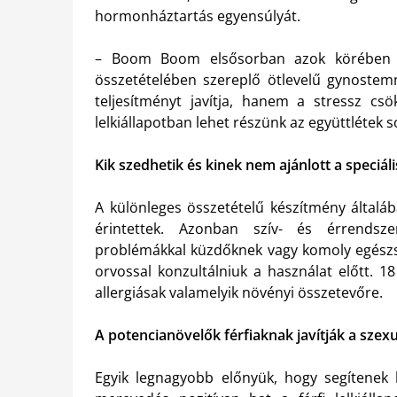
hormonháztartás egyensúlyát.
– Boom Boom elsősorban azok körében né
összetételében szereplő ötlevelű gynostem
teljesítményt javítja, hanem a stressz csö
lelkiállapotban lehet részünk az együttlétek s
Kik szedhetik és kinek nem ajánlott a speciáli
A különleges összetételű készítmény általáb
érintettek. Azonban szív- és érrendsz
problémákkal küzdőknek vagy komoly egész
orvossal konzultálniuk a használat előtt. 1
allergiásak valamelyik növényi összetevőre.
A potencianövelők férfiaknak javítják a szexu
Egyik legnagyobb előnyük, hogy segítenek h