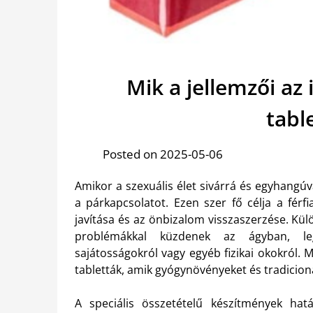
Mik a jellemzői az
tabl
Posted on 2025-05-06
Amikor a szexuális élet sivárrá és egyhangúvá
a párkapcsolatot. Ezen szer fő célja a férf
javítása és az önbizalom visszaszerzése. Kül
problémákkal küzdenek az ágyban, legy
sajátosságokról vagy egyéb fizikai okokról
tabletták, amik gyógynövényeket és tradicion
A speciális összetételű készítmények ha