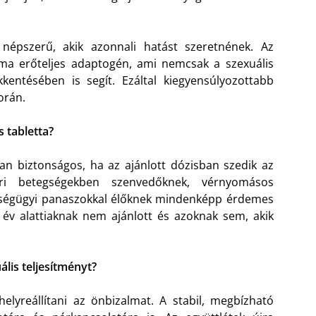
pszerű, akik azonnali hatást szeretnének. Az
ma erőteljes adaptogén, ami nemcsak a szexuális
kkentésében is segít. Ezáltal kiegyensúlyozottabb
orán.
s tabletta?
an biztonságos, ha az ajánlott dózisban szedik az
eri betegségekben szenvedőknek, vérnyomásos
ségügyi panaszokkal élőknek mindenképp érdemes
8 év alattiaknak nem ajánlott és azoknak sem, akik
ális teljesítményt?
elyreállítani az önbizalmat. A stabil, megbízható