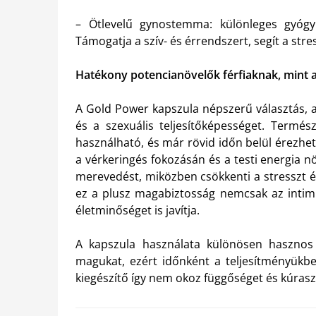
– Ötlevelű gynostemma: különleges gyógy
Támogatja a szív- és érrendszert, segít a str
Hatékony potencianövelők férfiaknak, mint 
A Gold Power kapszula népszerű választás, a
és a szexuális teljesítőképességet. Termé
használható, és már rövid időn belül érezhe
a vérkeringés fokozásán és a testi energia nö
merevedést, miközben csökkenti a stresszt és
ez a plusz magabiztosság nemcsak az intim e
életminőséget is javítja.
A kapszula használata különösen hasznos l
magukat, ezért időnként a teljesítményükb
kiegészítő így nem okoz függőséget és kúrasz